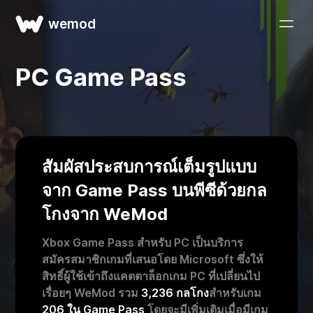
wemod
PC Game Pass
สัมผัสประสบการณ์เต็มรูปแบบ
จาก Game Pass บนพีซีด้วยกล
โกงจาก WeMod
Xbox Game Pass สำหรับ PC เป็นบริการ
สมัครสมาชิกเกมที่เสนอโดย Microsoft ซึ่งให้
สิทธิ์ผู้ใช้เข้าถึงแคตตาล็อกเกม PC ที่เปลี่ยนไป
เรื่อยๆ WeMod รวม
3,236 กลโกง
สำหรับเกม
206 ใน Game Pass
โดยจะมีเพิ่มเติมเมื่อมีเกม