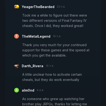
YeagerTheBearded
22 ก.ย.
Took me a while to figure out there were
two different versions of Final Fantasy IV
cheats. Once I did, they worked great!
TheMetalLegend
18 ก.ย.
Thank you very much for your continued
support for these games and the speed at
which you get the available.
Darth_Rivera
18 ก.ย.
A little unclear how to activate certain
cheats, but they do work eventually
alm0nd
8 ส.ค.
As someone who grew up watching her
brother play JRPGs, thanks for letting me