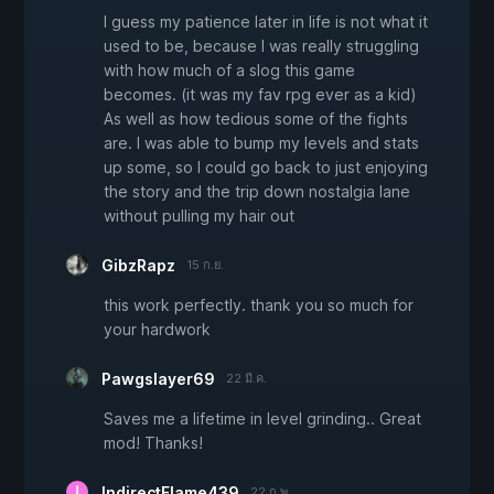
I guess my patience later in life is not what it
used to be, because I was really struggling
with how much of a slog this game
becomes. (it was my fav rpg ever as a kid)
As well as how tedious some of the fights
are. I was able to bump my levels and stats
up some, so I could go back to just enjoying
the story and the trip down nostalgia lane
without pulling my hair out
GibzRapz
15 ก.ย.
this work perfectly. thank you so much for
your hardwork
Pawgslayer69
22 มี.ค.
Saves me a lifetime in level grinding.. Great
mod! Thanks!
IndirectFlame439
22 ก.พ.