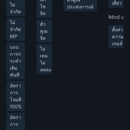
เดียว
ไม่
ไข
ประสบการณ์
จำกัด
จิล
Mod เกม
ไม่
ตัว
จำกัด
ตั้งค่า
คูณ
MP
ความเร็
จิล
เกมส์
แถบ
ไอ
การก
เทม
ระทำ
ไม่
เติม
ลดลง
ทันที
อัตรา
การ
โจมตี
100%
อัตรา
การ