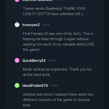
Trainer works flawlessly! THANK YOU!!
LOVE IT! GOTTA have unlimited Gil! ;)
truecyan2
8 ธ.ค.
Final Fantasy IV was one of my fav's. This is
helping me blast through it again without
wasting too much of my valuable time! LOVE
this game!
QuickBerry52
13 ต.ค.
Mods worked as expected. Thank you for
all the hard work.
IdealPickle970
5 ต.ค.
worked well once I realized there were two
different versions of the game to choose
from.