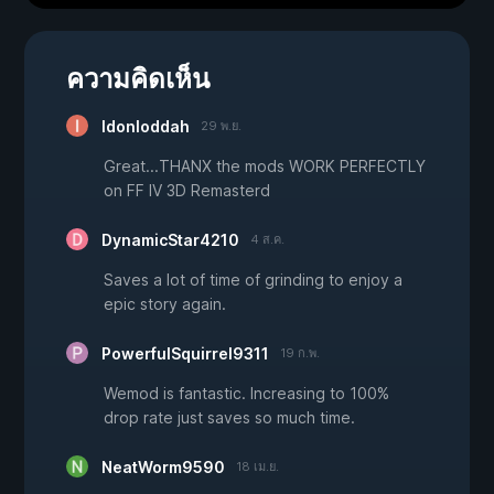
ความคิดเห็น
Idonloddah
29 พ.ย.
Great...THANX the mods WORK PERFECTLY
on FF IV 3D Remasterd
DynamicStar4210
4 ส.ค.
Saves a lot of time of grinding to enjoy a
epic story again.
PowerfulSquirrel9311
19 ก.พ.
Wemod is fantastic. Increasing to 100%
drop rate just saves so much time.
NeatWorm9590
18 เม.ย.