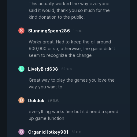
This actually worked the way everyone
said it would, thank you so much for the
kind donation to the public.
StunningSpoon286
1 ก.พ.
Works great. Had to keep the gil around
900,000 or so, otherwise, the game didn't
seem to recognize the change
LivelyBird638
22 ต.ค.
Great way to play the games you love the
way you want to.
Dukduk
29 ม.ค.
everything works fine but it'd need a speed
up game function
OrganicHotkey981
31 ต.ค.