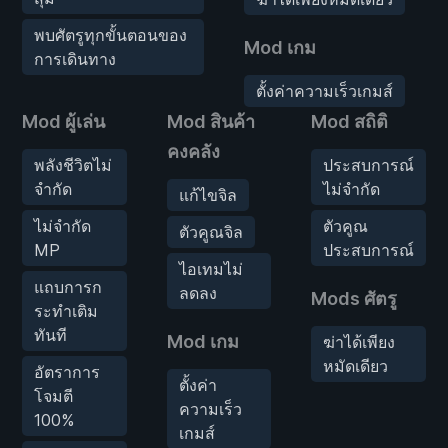
พบศัตรูทุกขั้นตอนของ
Mod เกม
การเดินทาง
ตั้งค่าความเร็วเกมส์
Mod ผู้เล่น
Mod สินค้า
Mod สถิติ
คงคลัง
พลังชีวิตไม่
ประสบการณ์
จำกัด
ไม่จำกัด
แก้ไขจิล
ไม่จำกัด
ตัวคูณ
ตัวคูณจิล
MP
ประสบการณ์
ไอเทมไม่
แถบการก
ลดลง
Mods ศัตรู
ระทำเติม
ทันที
Mod เกม
ฆ่าได้เพียง
หมัดเดียว
อัตราการ
ตั้งค่า
โจมตี
ความเร็ว
100%
เกมส์