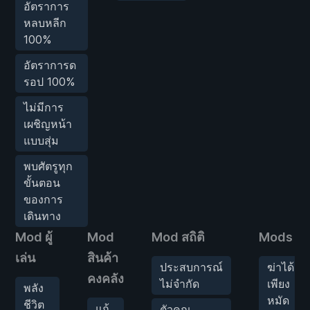
อัตราการ
หลบหลีก
100%
อัตราการด
รอป 100%
ไม่มีการ
เผชิญหน้า
แบบสุ่ม
พบศัตรูทุก
ขั้นตอน
ของการ
เดินทาง
Mod ผู้
Mod
Mod สถิติ
Mods ศัต
เล่น
สินค้า
ประสบการณ์
ฆ่าได้
คงคลัง
ไม่จำกัด
เพียง
พลัง
หมัด
ชีวิต
แก้
ตัวคูณ