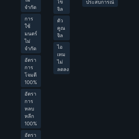
ไข
ประสบการณ์
จำกัด
จิล
Mo
การ
ตัว
ใช้
ตั
คูณ
มนตร์
คว
จิล
ไม่
เก
ไอ
จำกัด
เทม
อัตรา
ไม่
การ
ลดลง
โจมตี
100%
อัตรา
การ
หลบ
หลีก
100%
อัตรา