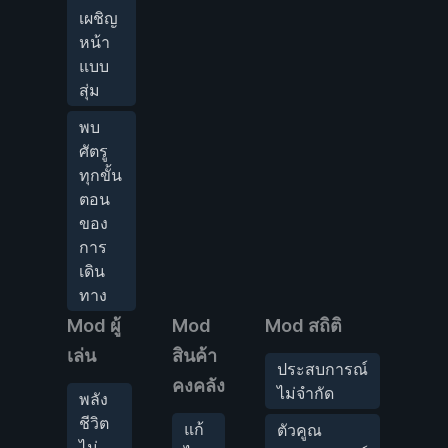
เผชิญ
หน้า
แบบ
สุ่ม
พบ
ศัตรู
ทุกขั้น
ตอน
ของ
การ
เดิน
ทาง
Mod ผู้
Mod
Mod สถิติ
Mod
เล่น
สินค้า
ประสบการณ์
ฆ่
คงคลัง
ไม่จำกัด
เพ
พลัง
หม
ชีวิต
แก้
ตัวคูณ
เด
ไม่