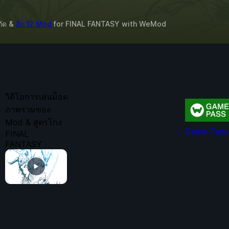
กัด &
อีก 12 Mod
for
FINAL FANTASY
with
WeMod
วิดีโอการเล่นม็อด
ภาพรวมของ
Mod & สูตรโกง
Game Pass 
FINAL
FANTASY