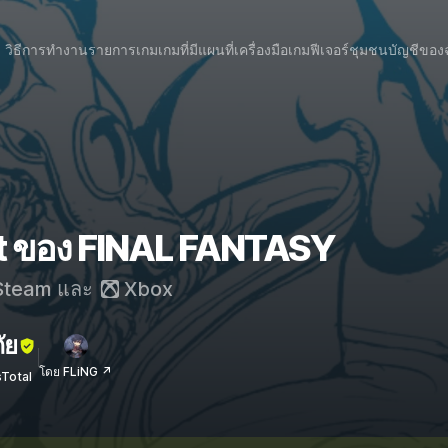
วิธีการทำงาน
รายการเกม
เกมที่มีแผนที่
เครื่องมือเกม
ฟีเจอร์
ชุมชน
บัญชีของ
at ของ FINAL FANTASY
team
และ
Xbox
ัย
โดย FLiNG ↗
sTotal