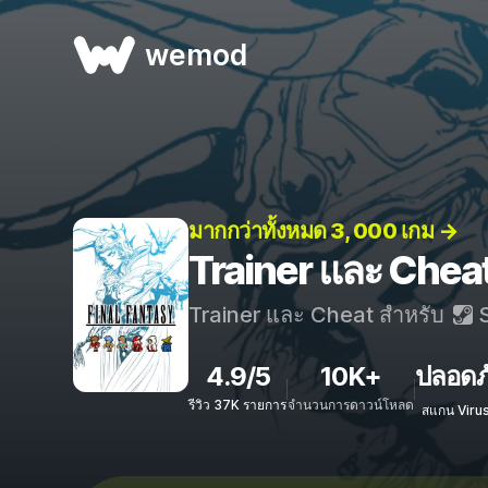
wemod
มากกว่าทั้งหมด 3, 000 เกม →
Trainer และ Che
Trainer และ Cheat สำหรับ
S
4.9/5
10K+
ปลอดภ
รีวิว 37K รายการ
จำนวนการดาวน์โหลด
สแกน Viru