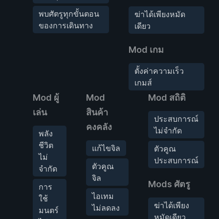
พบศัตรูทุกขั้นตอน
ฆ่าได้เพียงหมัด
ของการเดินทาง
เดียว
Mod เกม
ตั้งค่าความเร็ว
เกมส์
Mod ผู้
Mod
Mod สถิติ
เล่น
สินค้า
ประสบการณ์
คงคลัง
ไม่จำกัด
พลัง
ชีวิต
แก้ไขจิล
ตัวคูณ
ไม่
ประสบการณ์
ตัวคูณ
จำกัด
จิล
Mods ศัตรู
การ
ไอเทม
ใช้
ฆ่าได้เพียง
ไม่ลดลง
มนตร์
หมัดเดียว