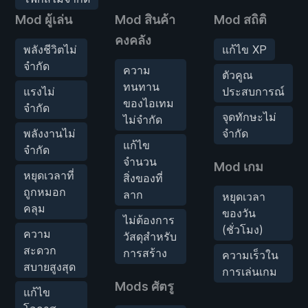
Mod ผู้เล่น
Mod สินค้า
Mod สถิติ
คงคลัง
พลังชีวิตไม่
แก้ไข XP
จำกัด
ความ
ตัวคูณ
ทนทาน
แรงไม่
ประสบการณ์
ของไอเทม
จำกัด
จุดทักษะไม่
ไม่จำกัด
พลังงานไม่
จำกัด
แก้ไข
จำกัด
จำนวน
Mod เกม
หยุดเวลาที่
สิ่งของที่
ถูกหมอก
ลาก
หยุดเวลา
คลุม
ของวัน
ไม่ต้องการ
(ชั่วโมง)
ความ
วัสดุสำหรับ
สะดวก
การสร้าง
ความเร็วใน
สบายสูงสุด
การเล่นเกม
Mods ศัตรู
แก้ไข