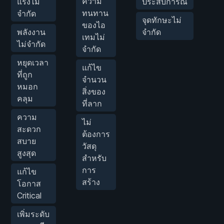
ความ
แรงไม่
ประสบการณ์
Mo
ทนทาน
จำกัด
จุดทักษะไม่
ของไอ
ห
พลังงาน
จำกัด
เทมไม่
ข
ไม่จำกัด
จำกัด
(
หยุดเวลา
แก้ไข
ค
ที่ถูก
จำนวน
หมอก
สิ่งของ
เ
คลุม
ที่ลาก
ความ
ไม่
สะดวก
ต้องการ
สบาย
วัสดุ
สูงสุด
สำหรับ
การ
แก้ไข
สร้าง
โอกาส
Critical
เพิ่มระดับ