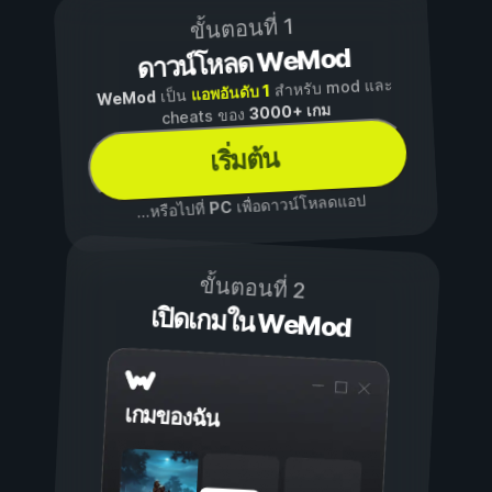
ขั้นตอนที่ 1
ดาวน์โหลด WeMod
สำหรับ mod และ
แอพอันดับ 1
เป็น
WeMod
3000+ เกม
cheats ของ
เริ่มต้น
เพื่อดาวน์โหลดแอป
PC
...หรือไปที่
ขั้นตอนที่ 2
เปิดเกมใน WeMod
เกมของฉัน