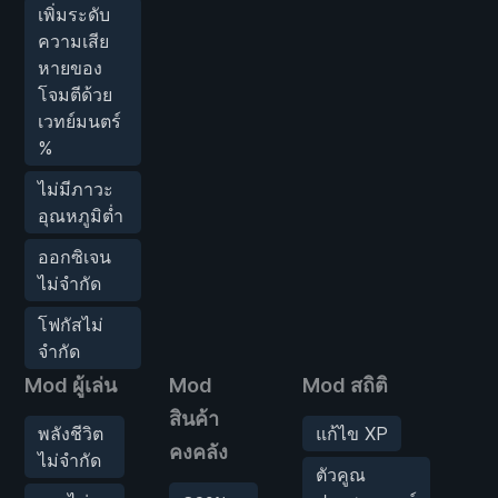
เพิ่มระดับ
ความเสีย
หายของ
โจมตีด้วย
เวทย์มนตร์
%
ไม่มีภาวะ
อุณหภูมิต่ำ
ออกซิเจน
ไม่จำกัด
โฟกัสไม่
จำกัด
Mod ผู้เล่น
Mod
Mod สถิติ
Mo
สินค้า
พลังชีวิต
แก้ไข XP
ศ
คงคลัง
ไม่จำกัด
เ
ตัวคูณ