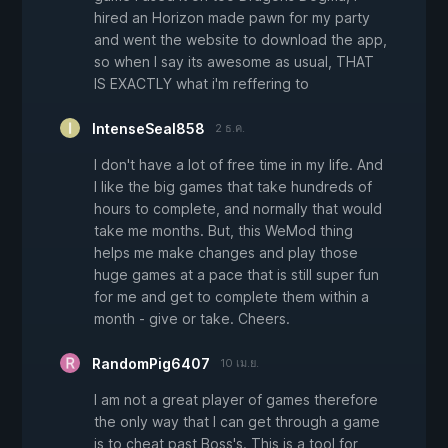
hired an Horizon made pawn for my party
and went the website to download the app,
so when I say its awesome as usual, THAT
IS EXACTLY what i'm reffering to
IntenseSeal858
2 ธ.ค.
I don't have a lot of free time in my life. And
I like the big games that take hundreds of
hours to complete, and normally that would
take me months. But, this WeMod thing
helps me make changes and play those
huge games at a pace that is still super fun
for me and get to complete them within a
month - give or take. Cheers.
RandomPig6407
10 เม.ย.
I am not a great player of games therefore
the only way that I can get through a game
is to cheat past Boss's. This is a tool for