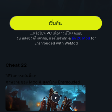
เริ่มต้น
...หรือไปที่
PC
เพื่อดาวน์โหลดแอป
รับ พลังชีวิตไม่จำกัด, แรงไม่จำกัด &
อีก 20 Mod
for
Enshrouded
with
WeMod
Cheat
22
วิดีโอการเล่นม็อด
ภาพรวมของ Mod & สูตรโกง Enshrouded