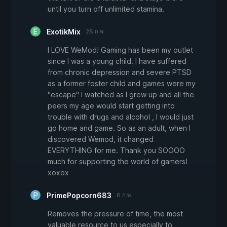
until you turn off unlimited stamina.
ExotikMix
28 ก.พ.
I LOVE WeMod! Gaming has been my outlet
since I was a young child. I have suffered
from chronic depression and severe PTSD
as a former foster child and games were my
"escape" I watched as I grew up and all the
peers my age would start getting into
trouble with drugs and alcohol , I would just
go home and game. So as an adult, when I
discovered Wemod, it changed
EVERYTHING for me. Thank you SOOOO
much for supporting the world of gamers!
xoxox
PrimePopcorn683
8 ก.พ.
Removes the pressure of time, the most
valuable resource to us especially to