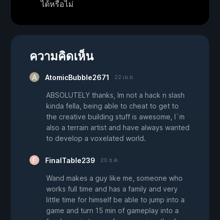
ได้หรือไม่
ความคิดเห็น
AtomicBubble2671
22 เม.ย.
ABSOLUTELY thanks, Im not a hack n slash
kinda fella, being able to cheat to get to
the creative building stuff is awesome, I`m
also a terrain artist and have always wanted
to develop a voxelated world.
FinalTable239
20 ธ.ค.
Wand makes a guy like me, someone who
works full time and has a family and very
little time for himself be able to jump into a
game and turn 15 min of gameplay into a