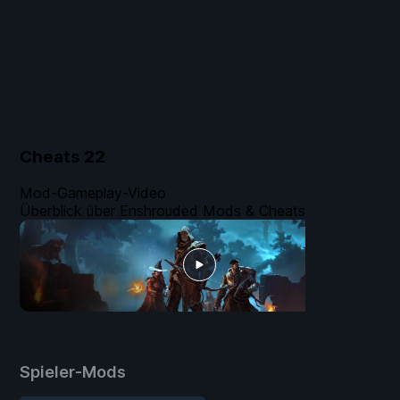
Cheats
22
Mod-Gameplay-Video
Überblick über Enshrouded Mods & Cheats
Spieler-Mods