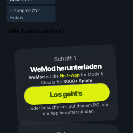
Unbegrenzter
Fokus
Wie funktioniert es?
Schritt 1
WeMod herunterladen
für Mods &
Nr. 1-App
ist die
WeMod
3000+ Spiele
Cheats für
Los geht's
, um
PC
...oder besuche uns auf deinem
die App herunterzuladen