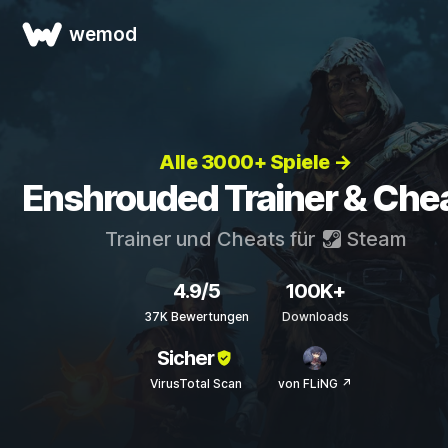
wemod
Alle 3000+ Spiele →
Enshrouded Trainer & Che
Trainer und Cheats für
Steam
4.9/5
100K+
37K Bewertungen
Downloads
Sicher
VirusTotal Scan
von FLiNG ↗