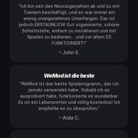
“Ich bin seit den Neunzigerjahren ab und zu mit
Trainern beschäftigt, und es war immer ein
wenig unangenehmes Unterfangen. Das ist
jedoch ERSTAUNLICH! Gut organisierte, schöne
Schnittstelle, einfach zu installieren und mit
Spielen zu bedienen... und vor allem ES
FUNKTIONIERT!”
– John S.
WeMod ist die beste
“WeMod ist das beste Spielprogramm, das ich
jemals verwendet habe. Sobald ich es
ausprobiert habe, funktionierte es wunderbar.
Es ist ein Lebensretter und völlig kostenlos! Ich
empfehle es zu überprüfen.”
– Aida C.