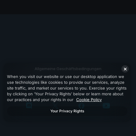
Allgemeine Geschäftsbedingungen
When you visit our website or use our desktop application we
Datenschutzerklärung
Support
use technologies like cookies to provide our services, analyze
site traffic, and market our services to you. Exercise your rights
by clicking on ‘Your Privacy Rights’ below or learn more about
our practices and your rights in our
Cookie Policy
Your Privacy Rights