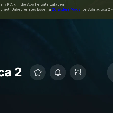
inem
PC
, um die App herunterzuladen
ndheit, Unbegrenztes Essen &
20 andere Mods
for
Subnautica 2
w