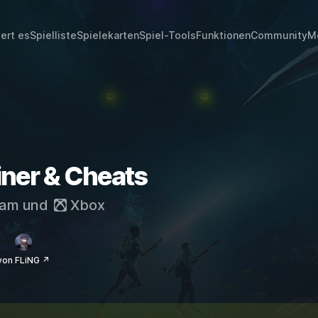
iert es
Spielliste
Spielekarten
Spiel-Tools
Funktionen
Community
M
iner & Cheats
eam
und
Xbox
von FLiNG ↗