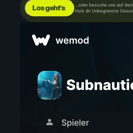
...oder besuche uns auf de
Los geht's
Hole dir Unbegrenzte Gesu