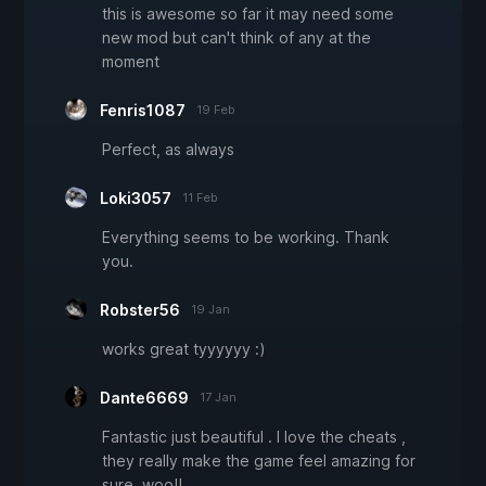
this is awesome so far it may need some
new mod but can't think of any at the
moment
Fenris1087
19 Feb
Perfect, as always
Loki3057
11 Feb
Everything seems to be working. Thank
you.
Robster56
19 Jan
works great tyyyyyy :)
Dante6669
17 Jan
Fantastic just beautiful . I love the cheats ,
they really make the game feel amazing for
sure. woo!!