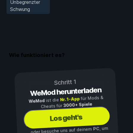
Unbegrenzter
Schwung
Wie funktioniert es?
Schritt 1
WeMod herunterladen
für Mods &
Nr. 1-App
ist die
WeMod
3000+ Spiele
Cheats für
Los geht's
, um
PC
...oder besuche uns auf deinem