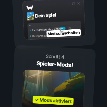
Dein Spiel
Ein
Aus
Unbegrenzte Gesundheit
Mods umschalten
Unbegrenzte Ausdauer
Schritt 4
Spieler-Mods!
✓ Mods aktiviert