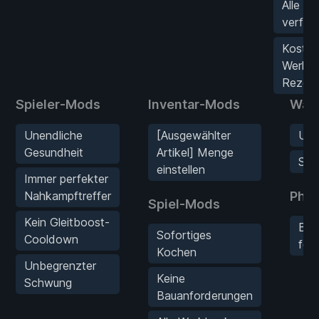
Alle B
verfüg
Kosten
Werkb
Rezep
Spieler-Mods
Inventar-Mods
Waf
Unendliche
[Ausgewählter
Unb
Gesundheit
Artikel] Menge
Sof
einstellen
Immer perfekter
Nahkampftreffer
Phy
Spiel-Mods
Kein Gleitboost-
Bew
Sofortiges
Cooldown
fes
Kochen
Unbegrenzter
Keine
Schwung
Bauanforderungen