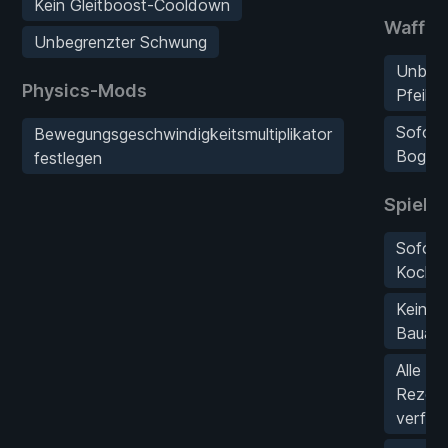
Kein Gleitboost-Cooldown
Waffe
Unbegrenzter Schwung
Unbeg
Physics-Mods
Pfeile
Sofort
Bewegungsgeschwindigkeitsmultiplikator
Bogen
festlegen
Spiel-
Sofort
Koche
Keine
Bauanf
Alle W
Rezep
verfüg