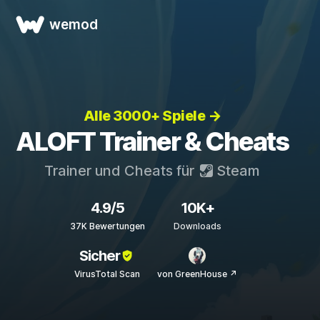
wemod
Alle 3000+ Spiele →
ALOFT Trainer & Cheats
Trainer und Cheats für
Steam
4.9/5
10K+
37K Bewertungen
Downloads
Sicher
VirusTotal Scan
von GreenHouse ↗