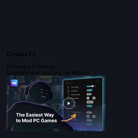
Cheats
13
Einführung in WeMod
Überblick über Modding mit WeMod