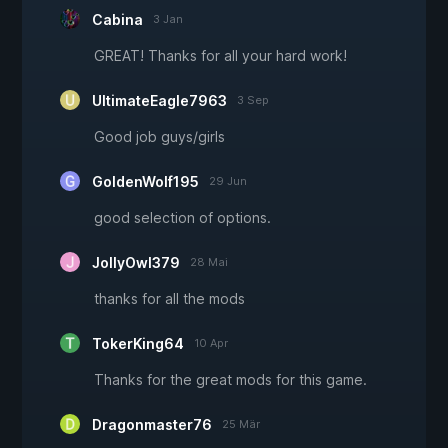
Cabina
3 Jan
GREAT! Thanks for all your hard work!
UltimateEagle7963
3 Sep
Good job guys/girls
GoldenWolf195
29 Jun
good selection of options.
JollyOwl379
28 Mai
thanks for all the mods
TokerKing64
10 Apr
Thanks for the great mods for this game.
Dragonmaster76
25 Mär