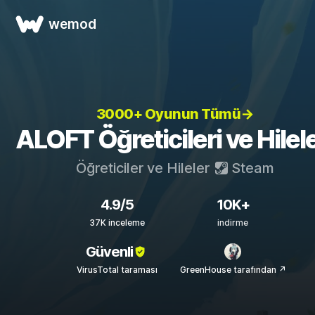
wemod
3000+ Oyunun Tümü→
ALOFT Öğreticileri ve Hilele
Öğreticiler ve Hileler
Steam
4.9/5
10K+
37K inceleme
indirme
Güvenli
VirusTotal taraması
GreenHouse tarafından ↗