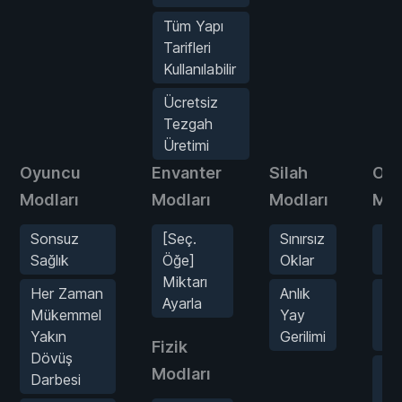
Tüm Yapı
Tarifleri
Kullanılabilir
Ücretsiz
Tezgah
Üretimi
Oyuncu
Envanter
Silah
Oy
Modları
Modları
Modları
Mod
Sonsuz
[Seç.
Sınırsız
An
Sağlık
Öğe]
Oklar
Pi
Miktarı
Her Zaman
Anlık
Ya
Ayarla
Mükemmel
Yay
Ge
Yakın
Gerilimi
Yo
Fizik
Dövüş
Tü
Modları
Darbesi
Te