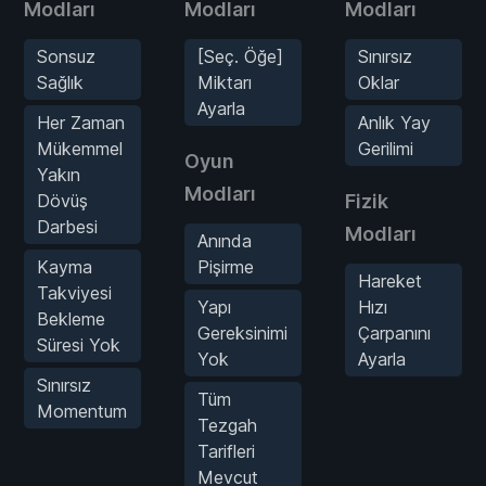
Modları
Modları
Modları
Sonsuz
[Seç. Öğe]
Sınırsız
Sağlık
Miktarı
Oklar
Ayarla
Her Zaman
Anlık Yay
Mükemmel
Gerilimi
Oyun
Yakın
Modları
Dövüş
Fizik
Darbesi
Modları
Anında
Kayma
Pişirme
Hareket
Takviyesi
Yapı
Hızı
Bekleme
Gereksinimi
Çarpanını
Süresi Yok
Yok
Ayarla
Sınırsız
Tüm
Momentum
Tezgah
Tarifleri
Mevcut