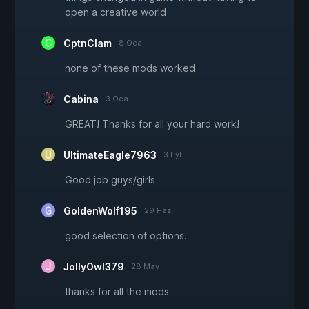
open a creative world
CptnClam
8 Oca
none of these mods worked
Cabina
3 Oca
GREAT! Thanks for all your hard work!
UltimateEagle7963
3 Eyl
Good job guys/girls
GoldenWolf195
29 Haz
good selection of options.
JollyOwl379
28 May
thanks for all the mods