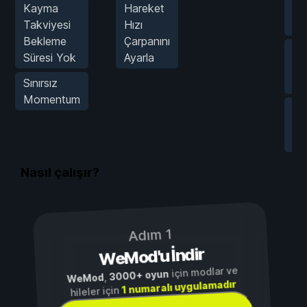
Kayma
Hareket
Tar
Takviyesi
Hızı
Me
Bekleme
Çarpanını
Tü
Süresi Yok
Ayarla
Tar
Sınırsız
Kul
Momentum
Üc
Te
Ür
Nasıl çalışır?
Adım 1
WeMod'u İndir
için modlar ve
3000+ oyun
,
WeMod
1 numaralı uygulamadır
hileler için