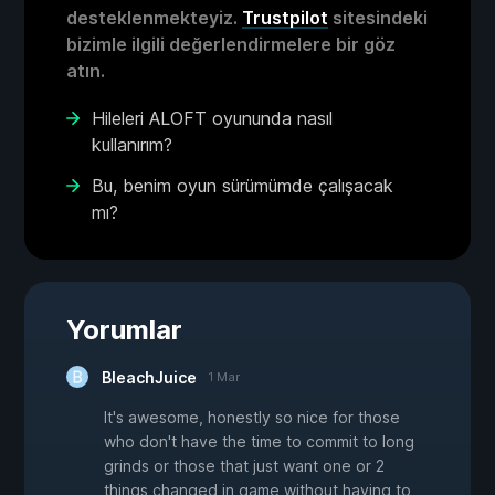
desteklenmekteyiz.
Trustpilot
sitesindeki
bizimle ilgili değerlendirmelere bir göz
atın.
Hileleri ALOFT oyununda nasıl
kullanırım?
Bu, benim oyun sürümümde çalışacak
mı?
Yorumlar
BleachJuice
1 Mar
It's awesome, honestly so nice for those
who don't have the time to commit to long
grinds or those that just want one or 2
things changed in game without having to