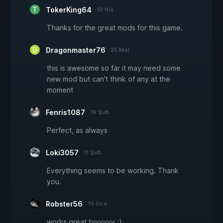
TokerKing64
10 Nis
Thanks for the great mods for this game.
Dragonmaster76
25 Mar
this is awesome so far it may need some
new mod but can't think of any at the
moment
Fenris1087
19 Şub
Perfect, as always
Loki3057
11 Şub
Everything seems to be working. Thank
you.
Robster56
19 Oca
works great tyyyyyy :)