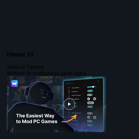
Hileler
13
WeMod Tanıtımı
WeMod ile modlamaya genel bakış