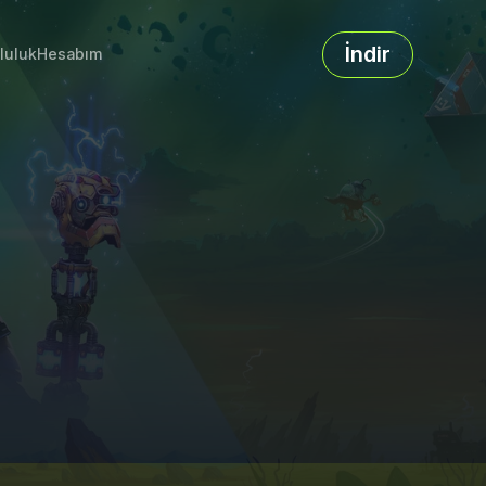
İndir
luluk
Hesabım