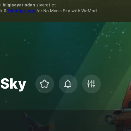
zi
bilgisayarından
ziyaret et
ok &
34 diğer mod
for
No Man's Sky
with
WeMod