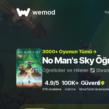
wemod
Na
3000+ Oyunun Tümü→
No Man's Sky Öğret
Öğreticiler ve Hileler
Stea
4.9/5
100K+
Güvenli
37K inceleme
indirme
VirusTotal taraması
M