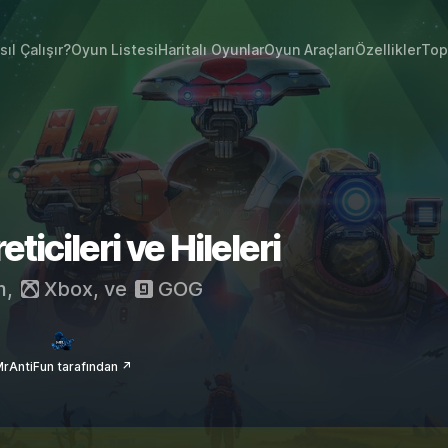
sıl Çalışır?
Oyun Listesi
Haritalı Oyunlar
Oyun Araçları
Özellikler
Top
icileri ve Hileleri
m
,
Xbox
, ve
GOG
rAntiFun tarafından ↗