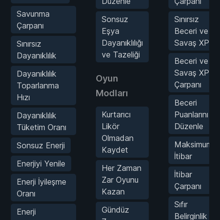
Düzenle
Çarpanı
Savunma
Sonsuz
Sınırsız
Çarpanı
Eşya
Beceri ve
Dayanıklılığı
Savaş XP
Sınırsız
ve Tazeliği
Dayanıklılık
Beceri ve
Savaş XP
Dayanıklılık
Oyun
Çarpanı
Toparlanma
Modları
Hızı
Beceri
Kurtarıcı
Puanlarını
Dayanıklılık
Likör
Düzenle
Tüketim Oranı
Olmadan
Maksimum
Sonsuz Enerji
Kaydet
İtibar
Enerjiyi Yenile
Her Zaman
İtibar
Zar Oyunu
Enerji İyileşme
Çarpanı
Kazan
Oranı
Sıfır
Gündüz
Enerji
Belirginlik