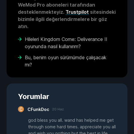
WeMod Pro aboneleri tarafından
desteklenmekteyiz.
Trustpilot
sitesindeki
bizimle ilgili değerlendirmelere bir göz
atın.
Hileleri Kingdom Come: Deliverance II
oyununda nasıl kullanırım?
Bu, benim oyun sürümümde çalışacak
mı?
Yorumlar
CFunkDoc
20 Haz
god bless you all. wand has helped me get
through some hard times. appreciate you all
and wish you nothing but the best in life