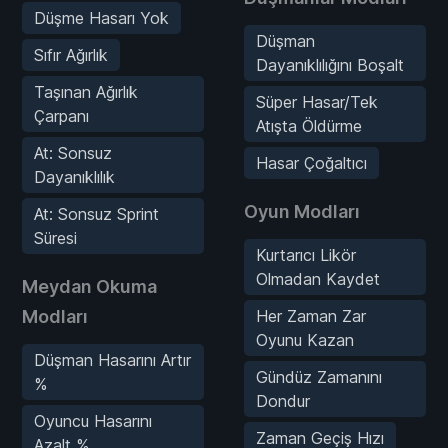
Düşme Hasarı Yok
Düşman
Sıfır Ağırlık
Dayanıklılığını Boşalt
Taşınan Ağırlık
Süper Hasar/Tek
Çarpanı
Atışta Öldürme
At: Sonsuz
Hasar Çoğaltıcı
Dayanıklılık
Oyun Modları
At: Sonsuz Sprint
Süresi
Kurtarıcı Likör
Olmadan Kaydet
Meydan Okuma
Modları
Her Zaman Zar
Oyunu Kazan
Düşman Hasarını Artır
Gündüz Zamanını
%
Dondur
Oyuncu Hasarını
Zaman Geçiş Hızı
Azalt %