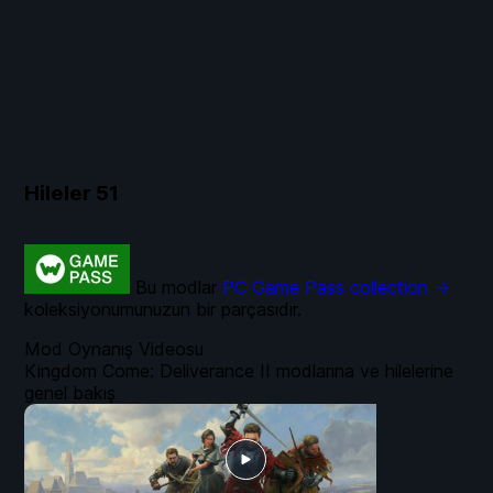
Hileler
51
Bu modlar
PC Game Pass collection →
koleksiyonumunuzun bir parçasıdır.
Mod Oynanış Videosu
Kingdom Come: Deliverance II modlarına ve hilelerine
genel bakış