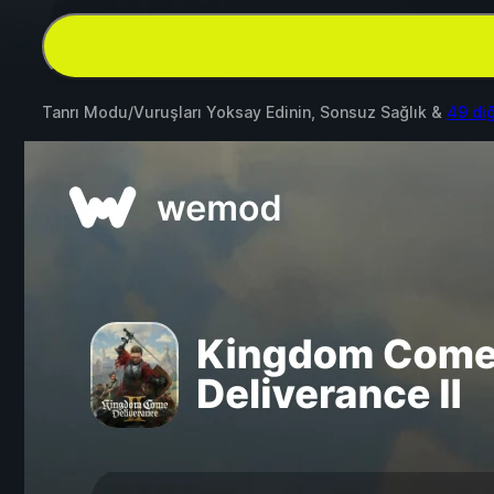
Tanrı Modu/Vuruşları Yoksay Edinin, Sonsuz Sağlık &
49 di