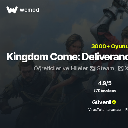
wemod
3000+ Oyun
Kingdom Come: Deliverance I
Öğreticiler ve Hileler
Steam
,
X
4.9/5
37K inceleme
Güvenli
VirusTotal taraması
F