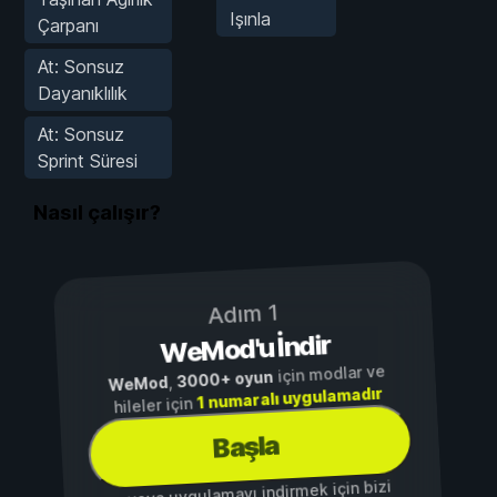
Işınla
Çarpanı
At: Sonsuz
Dayanıklılık
At: Sonsuz
Sprint Süresi
Nasıl çalışır?
Adım 1
WeMod'u İndir
için modlar ve
3000+ oyun
,
WeMod
1 numaralı uygulamadır
hileler için
Başla
...veya uygulamayı indirmek için bizi