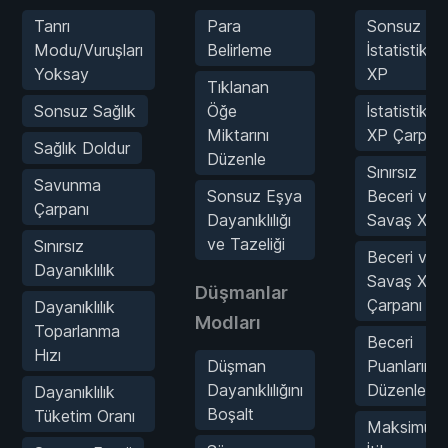
Tanrı
Para
Sonsuz
Modu/Vuruşları
Belirleme
İstatistik
Yoksay
XP
Tıklanan
Sonsuz Sağlık
Öğe
İstatistik
Miktarını
XP Çarpanı
Sağlık Doldur
Düzenle
Sınırsız
Savunma
Sonsuz Eşya
Beceri ve
Çarpanı
Dayanıklılığı
Savaş XP
ve Tazeliği
Sınırsız
Beceri ve
Dayanıklılık
Savaş XP
Düşmanlar
Çarpanı
Dayanıklılık
Modları
Toparlanma
Beceri
Hızı
Düşman
Puanlarını
Dayanıklılığını
Düzenle
Dayanıklılık
Boşalt
Tüketim Oranı
Maksimum