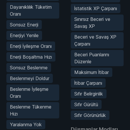
Dayanıklılık Tüketim
İstatistik XP Çarpanı
Oranı
Sınırsız Beceri ve
Sonsuz Enerji
Savaş XP
Enerjiyi Yenile
Beceri ve Savaş XP
Çarpanı
Enerji İyileşme Oranı
Beceri Puanlarını
Enerji Boşaltma Hızı
Düzenle
Sonsuz Beslenme
Maksimum İtibar
Beslenmeyi Doldur
İtibar Çarpanı
Beslenme İyileşme
Sıfır Belirginlik
Oranı
Sıfır Gürültü
Beslenme Tükenme
Hızı
Sıfır Görünürlük
Yaralanma Yok
Düşmanlar Modları