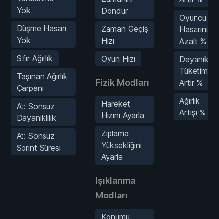
Yok
Dondur
Oyuncu
Düşme Hasarı
Zaman Geçiş
Hasarını
Yok
Hızı
Azalt %
Sıfır Ağırlık
Oyun Hızı
Dayanıklılık
Tüketimini
Taşınan Ağırlık
Fizik Modları
Artır %
Çarpanı
Ağırlık
Hareket
At: Sonsuz
Artışı %
Hızını Ayarla
Dayanıklılık
Zıplama
At: Sonsuz
Yüksekliğini
Sprint Süresi
Ayarla
Işıklanma
Modları
Konumu