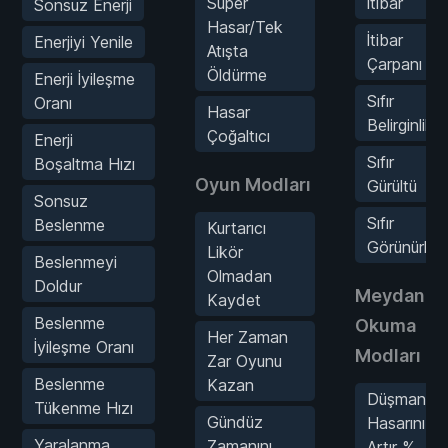
Süper
İtibar
Sonsuz Enerji
Hasar/Tek
İtibar
Enerjiyi Yenile
Atışta
Çarpanı
Öldürme
Enerji İyileşme
Sıfır
Oranı
Hasar
Belirginlik
Çoğaltıcı
Enerji
Sıfır
Boşaltma Hızı
Oyun Modları
Gürültü
Sonsuz
Sıfır
Beslenme
Kurtarıcı
Görünürlük
Likör
Beslenmeyi
Olmadan
Doldur
Meydan
Kaydet
Beslenme
Okuma
Her Zaman
İyileşme Oranı
Modları
Zar Oyunu
Beslenme
Kazan
Düşman
Tükenme Hızı
Gündüz
Hasarını
Yaralanma
Zamanını
Artır %