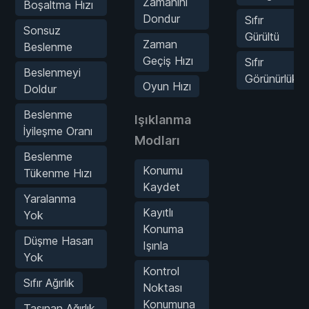
Zamanını
Boşaltma Hızı
Dondur
Sıfır
Sonsuz
Gürültü
Zaman
Beslenme
Geçiş Hızı
Sıfır
Beslenmeyi
Görünürlük
Oyun Hızı
Doldur
Beslenme
Işıklanma
İyileşme Oranı
Modları
Beslenme
Konumu
Tükenme Hızı
Kaydet
Yaralanma
Kayıtlı
Yok
Konuma
Düşme Hasarı
Işınla
Yok
Kontrol
Sıfır Ağırlık
Noktası
Konumuna
Taşınan Ağırlık