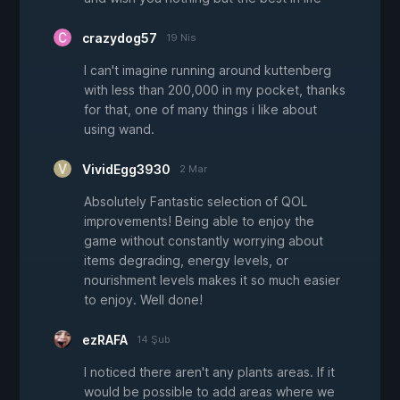
crazydog57
19 Nis
I can't imagine running around kuttenberg
with less than 200,000 in my pocket, thanks
for that, one of many things i like about
using wand.
VividEgg3930
2 Mar
Absolutely Fantastic selection of QOL
improvements! Being able to enjoy the
game without constantly worrying about
items degrading, energy levels, or
nourishment levels makes it so much easier
to enjoy. Well done!
ezRAFA
14 Şub
I noticed there aren't any plants areas. If it
would be possible to add areas where we