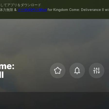
スしてアプリをダウンロード
体力無限 &
その他49件のMod
for
Kingdom Come: Deliverance II
wi