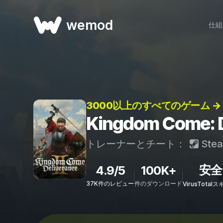
wemod
仕組
3000以上のすべてのゲーム →
Kingdom Come
トレーナーとチート：
Ste
安全
4.9/5
100K+
37K件のレビュー
件のダウンロード
VirusTota