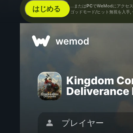
...または
PC
でWeModにアクセ
はじめる
ゴッドモード/ヒット無視を入手, 