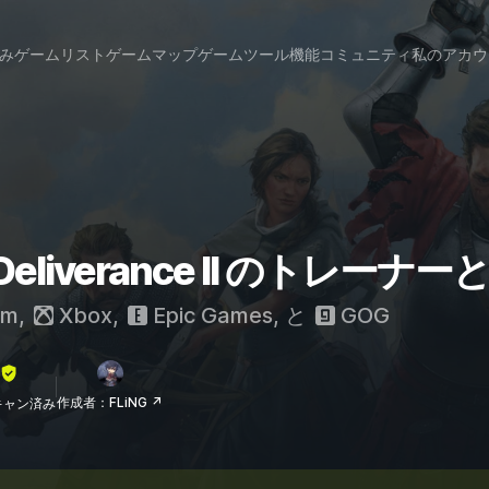
み
ゲームリスト
ゲームマップ
ゲームツール
機能
コミュニティ
私のアカウ
: Deliverance II のトレーナ
am
,
Xbox
,
Epic Games
, と
GOG
作成者：FLiNG ↗
lスキャン済み