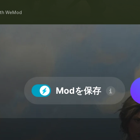
th
WeMod