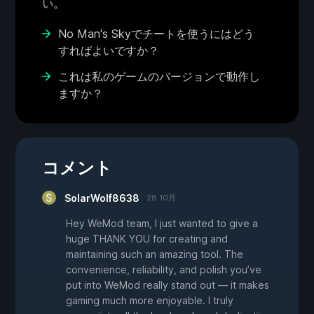
い。
No Man's Skyでチートを使うにはどう
すればよいですか？
これは私のゲームのバージョンで動作し
ますか？
コメント
SolarWolf8638
28 10月
Hey WeMod team, I just wanted to give a
huge THANK YOU for creating and
maintaining such an amazing tool. The
convenience, reliability, and polish you’ve
put into WeMod really stand out — it makes
gaming much more enjoyable. I truly