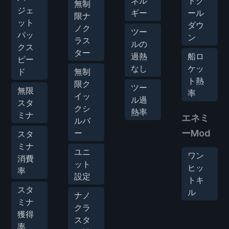
ネル
トク
無制
ジェ
ギー
ール
限ナ
ット
ダウ
ノク
ツー
パッ
ン
ラス
ルの
クス
ター
過熱
船ロ
ピー
なし
ケッ
ド
無制
ト熱
限ク
ツー
無限
率
イッ
ル過
スタ
クシ
熱率
ミナ
エネミ
ルバ
ー
ーMod
スタ
ミナ
ユニ
ワン
消費
ット
ヒッ
率
設定
トキ
スタ
ル
ナノ
ミナ
クラ
獲得
スタ
率