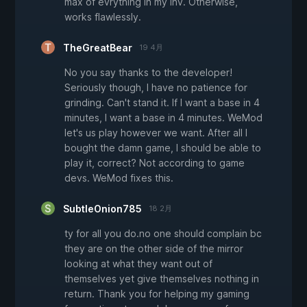
max of evrything in my inv. Otherwise,
works flawlessly.
TheGreatBear
19 4月
No you say thanks to the developer!
Seriously though, I have no patience for
grinding. Can't stand it. If I want a base in 4
minutes, I want a base in 4 minutes. WeMod
let's us play however we want. After all I
bought the damn game, I should be able to
play it, correct? Not according to game
devs. WeMod fixes this.
SubtleOnion785
18 2月
ty for all you do.no one should complain bc
they are on the other side of the mirror
looking at what they want out of
themselves yet give themselves nothing in
return. Thank you for helping my gaming