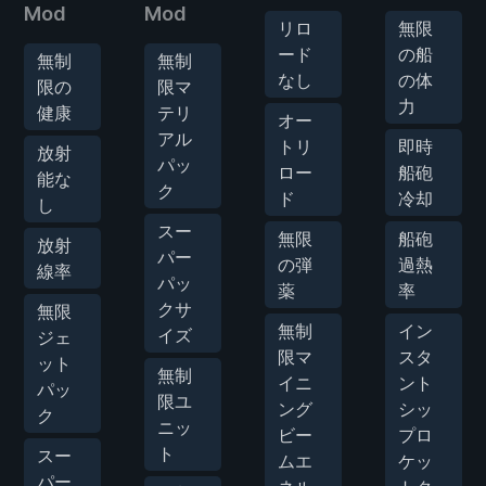
Mod
Mod
リロ
無限
ード
の船
無制
無制
なし
の体
限の
限マ
力
健康
テリ
オー
アル
トリ
即時
放射
パッ
ロー
船砲
能な
ク
ド
冷却
し
スー
無限
船砲
放射
パー
の弾
過熱
線率
パッ
薬
率
クサ
無限
無制
イン
イズ
ジェ
限マ
スタ
ット
無制
イニ
ント
パッ
限ユ
ング
シッ
ク
ニッ
ビー
プロ
ト
スー
ムエ
ケッ
パー