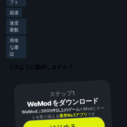
フト
超速
速度
乗数
簡単
な建
設
どのように動作しますか？
ステップ1
WeMod をダウンロード
のModとチー
3000件以上のゲーム
は
WeMod
です
業界No.1アプリ
トを取り揃える