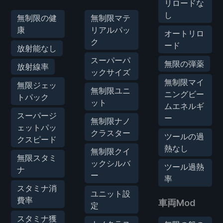
リロードな
し
無制限の健
無制限マテ
康
リアルパッ
オートリロ
ク
ード
放射能なし
スーパーパ
無限の弾薬
放射線率
ックサイズ
無制限マイ
無限ジェッ
無制限ユニ
ニングビー
トパック
ット
ムエネルギ
スーパージ
ー
無制限ナノ
ェットパッ
クラスター
ツールの過
クスピード
熱なし
無制限クイ
無限スタミ
ックシルバ
ツール過熱
ナ
ー
率
スタミナ消
ユニット設
費率
車両Mod
定
スタミナ獲