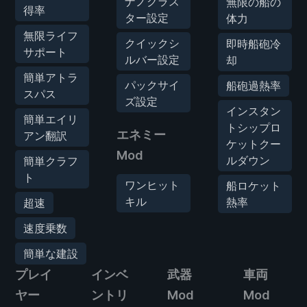
ナノクラス
無限の船の
得率
ター設定
体力
無限ライフ
クイックシ
即時船砲冷
サポート
ルバー設定
却
簡単アトラ
パックサイ
船砲過熱率
スパス
ズ設定
インスタン
簡単エイリ
トシップロ
エネミー
アン翻訳
ケットクー
Mod
ルダウン
簡単クラフ
ト
ワンヒット
船ロケット
キル
熱率
超速
速度乗数
簡単な建設
プレイ
インベ
武器
車両
ヤー
ントリ
Mod
Mod