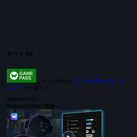
チート
36
これらのModは
PC Game Passコレクシ
ョン →
の一部です。
WeModの紹介
WeModのModの概要