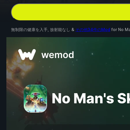
無制限の健康を入手, 放射能なし &
その他34件のMod
for
No Ma