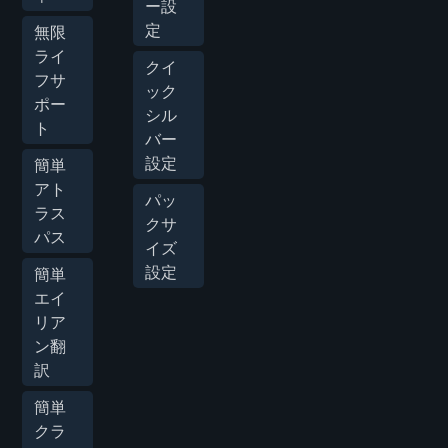
ー設
定
無限
ライ
クイ
フサ
ック
ポー
シル
ト
バー
設定
簡単
アト
パッ
ラス
クサ
パス
イズ
設定
簡単
エイ
リア
ン翻
訳
簡単
クラ