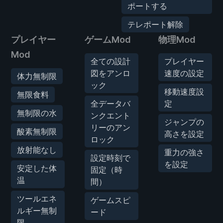
ポートする
テレポート解除
プレイヤー
ゲームMod
物理Mod
Mod
全ての設計
プレイヤー
図をアンロ
速度の設定
体力無制限
ック
移動速度設
無限食料
全データバ
定
無制限の水
ンクエント
ジャンプの
リーのアン
酸素無制限
高さを設定
ロック
放射能なし
重力の強さ
設定時刻で
を設定
安定した体
固定（時
温
間）
ツールエネ
ゲームスピ
ルギー無制
ード
限