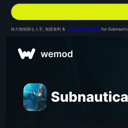
体力無制限を入手, 無限食料 &
その他20件のMod
for
Subnautic