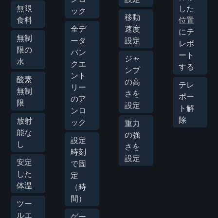
無限
した
ック
移動
食料
位置
全デ
速度
にテ
無制
ータ
設定
レポ
限の
バン
ート
ジャ
水
クエ
する
ンプ
ント
酸素
の高
テレ
リー
無制
さを
ポー
のア
限
設定
ト解
ンロ
除
放射
ック
重力
能な
の強
設定
し
さを
時刻
設定
安定
で固
した
定
体温
（時
間）
ツー
ルエ
ゲー