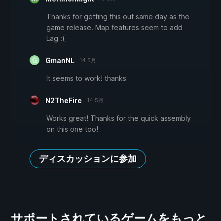
Thanks for getting this out same day as the
game release. Map features seem to add
Lag :(
GmanNL
14 5月
It seems to work! thanks
N2TheFire
14 5月
Works great! Thanks for the quick assembly
on this one too!
ディスカッションに参加
サポートされているゲームをもっと