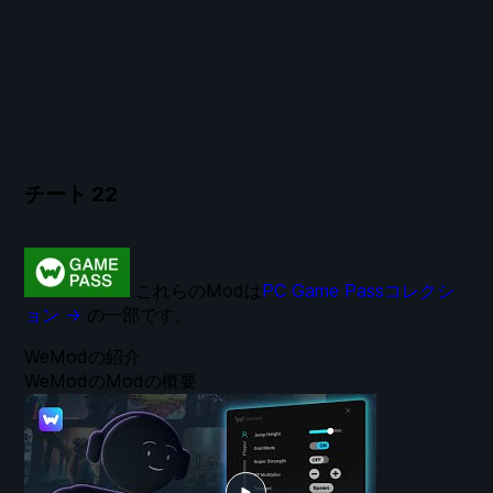
チート
22
これらのModは
PC Game Passコレクシ
ョン →
の一部です。
WeModの紹介
WeModのModの概要