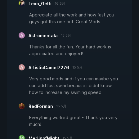
Lexo_Getti
16 5月
Appreciate all the work and how fast you
guys got this one out. Great Mods.
Astromentala
15 5月
Thanks for all the fun. Your hard work is
appreciated and enjoyed!
ArtisticCamel7276
15 5月
Very good mods and if you can maybe you
can add fast swim because i didnt know
how to increase my swiming speed
RedForman
15 5月
Everything worked great - Thank you very
much!
MerlinofMight
15 5月