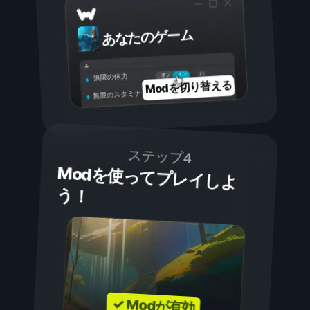
あなたのゲーム
オン
オフ
無限の体力
Modを切り替える
無限のスタミナ
ステップ4
Modを使ってプレイしよ
う！
✓ Modが有効