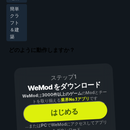
簡単
クラ
フト
＆建
築
どのように動作しますか？
ステップ1
WeMod をダウンロード
のModとチー
3000件以上のゲーム
は
WeMod
です
業界No.1アプリ
トを取り揃える
はじめる
でWeModにアクセスしてアプリ
PC
...または
をダウンロード