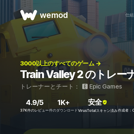
wemod
仕組
3000以上のすべてのゲーム →
Train Valley 2 の
トレーナーとチート：
Epic Games
安全
4.9/5
1K+
37K件のレビュー
件のダウンロード
作成者：Co
VirusTotalスキャン済み