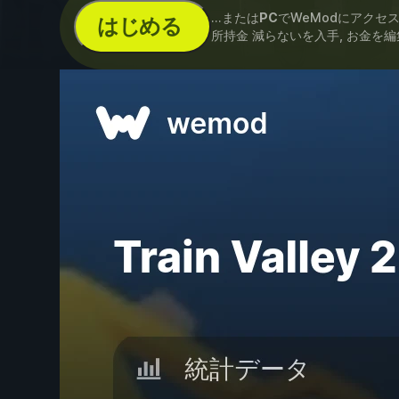
...または
PC
でWeModにアクセ
はじめる
所持金 減らないを入手, お金を編