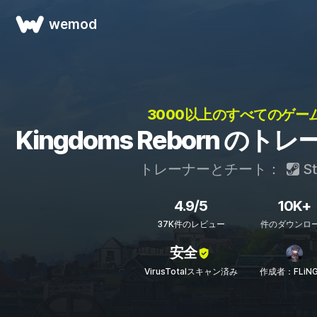
wemod
3000以上のすべてのゲーム
Kingdoms Reborn の
トレーナーとチート：
S
4.9/5
10K+
37K件のレビュー
件のダウンロ
安全
VirusTotalスキャン済み
作成者：FLiNG