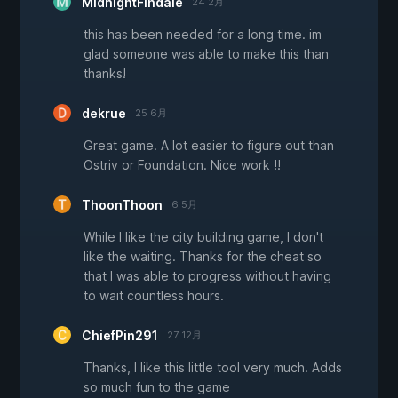
MidnightFindale
24 2月
this has been needed for a long time. im
glad someone was able to make this than
thanks!
dekrue
25 6月
Great game. A lot easier to figure out than
Ostriv or Foundation. Nice work !!
ThoonThoon
6 5月
While I like the city building game, I don't
like the waiting. Thanks for the cheat so
that I was able to progress without having
to wait countless hours.
ChiefPin291
27 12月
Thanks, I like this little tool very much. Adds
so much fun to the game