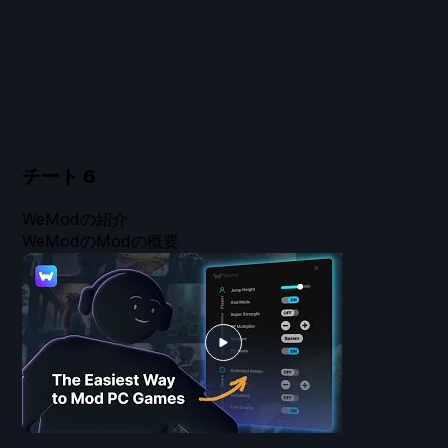
チート
6
WeModの紹介
WeModのModの概要