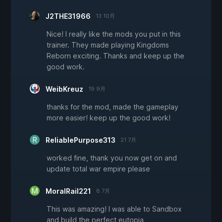
J2THE31966
13 10月
Nice! I really like the mods you put in this
trainer. They made playing Kingdoms
Reborn exciting. Thanks and keep up the
good work.
WeibKreuz
19 9月
thanks for the mod, made the gameplay
more easier! keep up the good work!
ReliablePurpose313
21 7月
worked fine, thank you now get on and
update total war empire please
MoralRail221
8 7月
This was amazing! I was able to Sandbox
and build the perfect eutopia