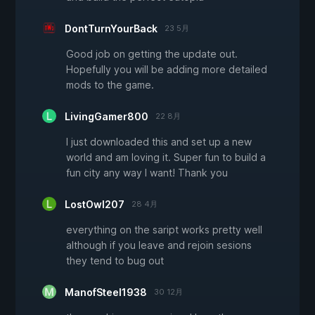
DontTurnYourBack
23 5月
Good job on getting the update out.
Hopefully you will be adding more detailed
mods to the game.
LivingGamer800
22 8月
I just downloaded this and set up a new
world and am loving it. Super fun to build a
fun city any way I want! Thank you
LostOwl207
28 4月
everything on the saript works pretty well
although if you leave and rejoin sesions
they tend to bug out
ManofSteel1938
30 12月