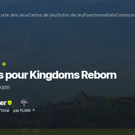
Liste des jeux
Cartes de jeu
Outils de jeu
Fonctionnalités
Commun
) →
ts pour Kingdoms Reborn
eam
er
sTotal
par FLiNG ↗