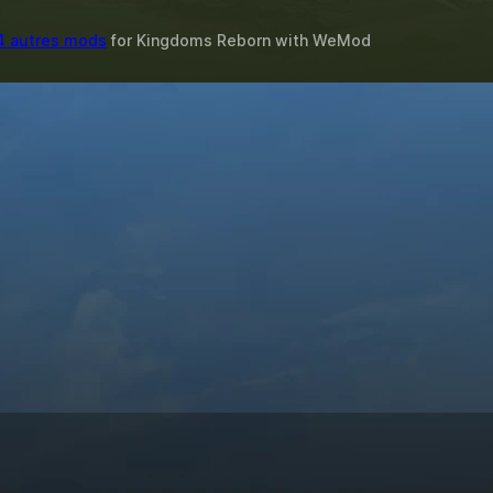
4 autres mods
for
Kingdoms Reborn
with
WeMod