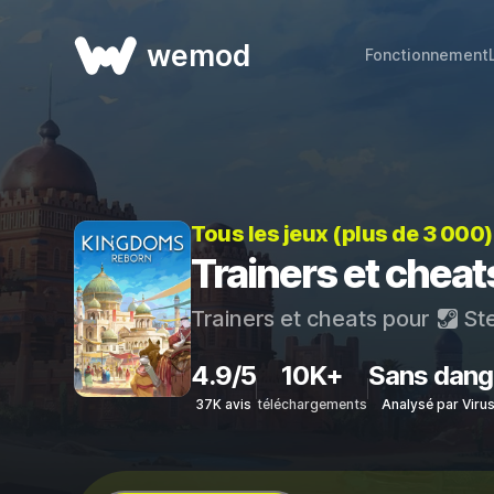
wemod
Fonctionnement
Tous les jeux (plus de 3 000
Trainers et chea
Trainers et cheats pour
St
4.9/5
10K+
Sans dang
37K avis
téléchargements
Analysé par Viru