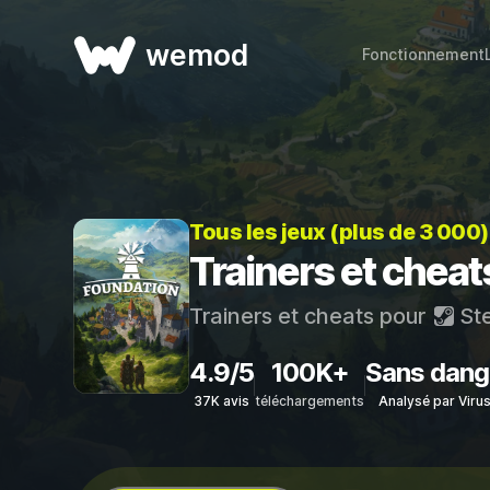
wemod
Fonctionnement
Tous les jeux (plus de 3 000
Trainers et chea
Trainers et cheats pour
St
4.9/5
100K+
Sans dang
37K avis
téléchargements
Analysé par Viru