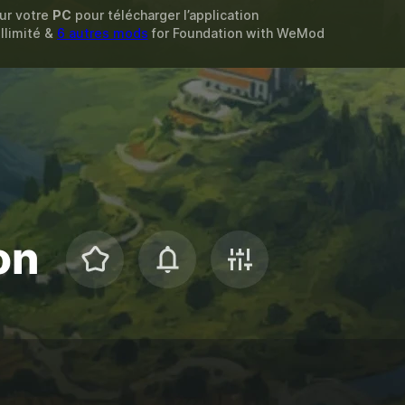
sur votre
PC
pour télécharger l’application
Illimité &
6 autres mods
for
Foundation
with
WeMod