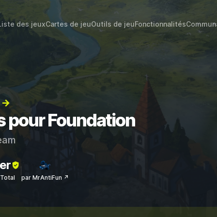
Liste des jeux
Cartes de jeu
Outils de jeu
Fonctionnalités
Commun
) →
ts pour Foundation
eam
er
sTotal
par MrAntiFun ↗