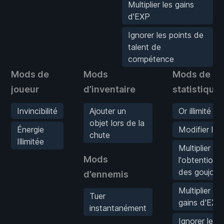
Multiplier les gains
d'EXP
Ignorer les points de
talent de
compétence
Mods de
Mods
Mods de
joueur
d’inventaire
statistique
Invincibilité
Ajouter un
Or illimité
objet lors de la
Énergie
Modifier l'Or
chute
Illimitée
Multiplier
Mods
l'obtention
des goujons
d’ennemis
Multiplier les
Tuer
gains d'EXP
instantanément
Ignorer les