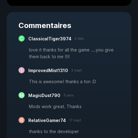
Commentaires
ClassicalTiger3974
5 déc.
love it thanks for all the game ....you give
them back to me !!!!
ImprovedMist1310
2 sept.
This is awesome! thanks a ton :D
MagicDust790
3 janv.
Mods work great. Thanks
RelativeGamer74
17 sept.
thanks to the developer