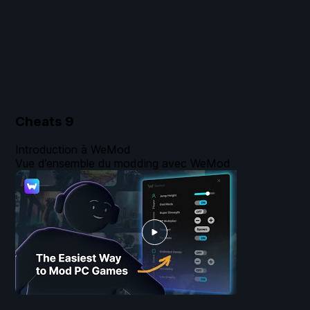
Cheats
9
Introduction à WeMod
Vue d’ensemble du modding avec WeMod