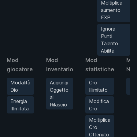
Moltiplica
aumento
EXP
Ignora
Punti
Talento
Abilità
Mod
Mod
Mod
Mo
giocatore
inventario
statistiche
Nem
Modalità
Aggiungi
Oro
Uc
Dio
Oggetto
Illimitato
Is
al
Energia
Modifica
Rilascio
Illimitata
Oro
Moltiplica
Oro
Ottenuto