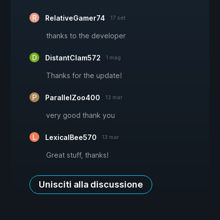
RelativeGamer74
17 set
thanks to the developer
DistantClam572
1 mag
Thanks for the update!
ParallelZoo400
13 mar
very good thank you
LexicalBee570
13 mar
Great stuff, thanks!
Unisciti alla discussione