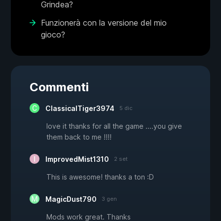
Grindea?
Funzionerà con la versione del mio
gioco?
Commenti
ClassicalTiger3974
5 dic
love it thanks for all the game ....you give
them back to me !!!!
ImprovedMist1310
2 set
This is awesome! thanks a ton :D
MagicDust790
3 gen
Mods work great. Thanks