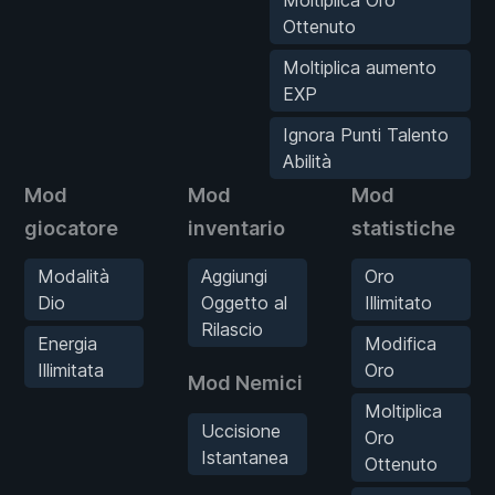
Ottenuto
Moltiplica aumento
EXP
Ignora Punti Talento
Abilità
Mod
Mod
Mod
giocatore
inventario
statistiche
Modalità
Aggiungi
Oro
Dio
Oggetto al
Illimitato
Rilascio
Energia
Modifica
Illimitata
Oro
Mod Nemici
Moltiplica
Uccisione
Oro
Istantanea
Ottenuto