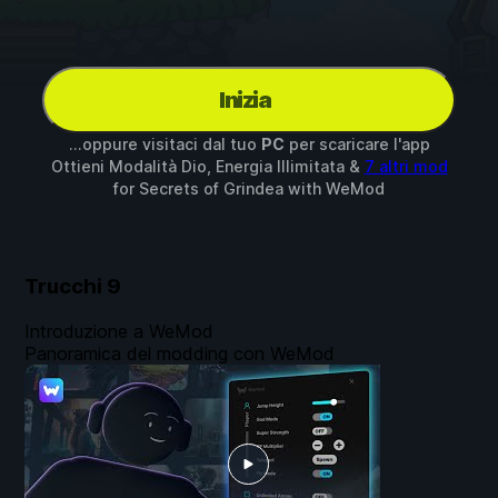
Inizia
...oppure visitaci dal tuo
PC
per scaricare l'app
Ottieni Modalità Dio, Energia Illimitata &
7 altri mod
for
Secrets of Grindea
with
WeMod
Trucchi
9
Introduzione a WeMod
Panoramica del modding con WeMod