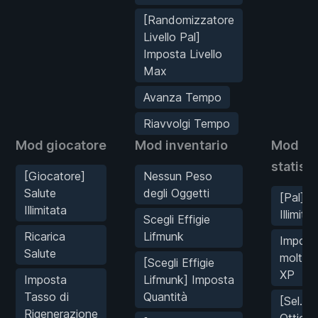
[Randomizzatore
Livello Pal]
Imposta Livello
Max
Avanza Tempo
Riavvolgi Tempo
Mod giocatore
Mod inventario
Mod
statist
[Giocatore]
Nessun Peso
Salute
degli Oggetti
[Pal] S
Illimitata
Illimitat
Scegli Effigie
Ricarica
Lifmunk
Impost
Salute
moltipl
[Scegli Effigie
XP
Imposta
Lifmunk] Imposta
Tasso di
Quantità
[Sel. Pa
Rigenerazione