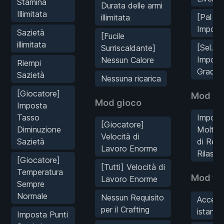
Stamina
Durata delle armi
Illimitata
[Pal Sel
illimitata
Impost
Sazietà
[Fucile
illimitata
[Sel. Pa
Surriscaldante]
Impost
Nessun Calore
Riempi
Grado
Sazietà
Nessuna ricarica
[Giocatore]
Mod Ne
Mod gioco
Imposta
Tasso
Impost
[Giocatore]
Diminuzione
Moltipl
Velocità di
Sazietà
di Reliq
Lavoro Enorme
Rilasci
[Giocatore]
[Tutti] Velocità di
Temperatura
Mod fis
Lavoro Enorme
Sempre
Normale
Nessun Requisito
Accele
per il Crafting
istanta
Imposta Punti