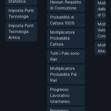
Statistica
Nessun Requisito
Moltipl
di Costruzione
della V
Imposta Punti
di Cam
Tecnologia
Probabilità di
Cattura 100%
Moltipl
Imposta Punti
Velocit
Tecnologia
Moltiplicatore
Corsa
Antica
Probabilità
Cattura
Moltipl
Altezza
Tutti i Pals sono
Rari
Moltiplicatore
Probabilità Pal
Rari
Progresso
Lavorativo
Istantaneo
Progresso