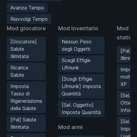
Avanza Tempo
Riavvolgi Tempo
Mod giocatore
Mod inventario
Mod
statist
[Giocatore]
Nessun Peso
Salute
degli Oggetti
[Pal] S
Illimitata
Illimitat
Scegli Effigie
Ricarica
Lifmunk
Impost
Salute
moltipl
[Scegli Effigie
XP
Imposta
Lifmunk] Imposta
Tasso di
Quantità
[Sel. Pa
Rigenerazione
Ottieni
[Sel. Oggetto]
della Salute
Informa
Imposta Quantità
[Pal] Salute
[Sel. Pa
Illimitata
Mod armi
Impost
Livello