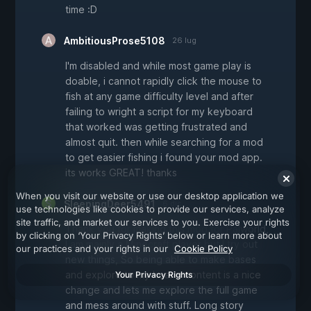
time :D
AmbitiousProse5108
26 lug
I'm disabled and while most game play is
doable, i cannot rapidly click the mouse to
fish at any game difficulty level and after
failing to wright a script for my keyboard
that worked was getting frustrated and
almost quit. then while searching for a mod
to get easier fishing i found your mod app.
its works GREAT! thanks
When you visit our website or use our desktop application we
SleepingDeer5491
6 dic
use technologies like cookies to provide our services, analyze
site traffic, and market our services to you. Exercise your rights
Thank you for making this mod for Palworld,
by clicking on ‘Your Privacy Rights’ below or learn more about
I am mainly a Minecraft player but I try out
our practices and your rights in our
Cookie Policy
new things, So being able to make bases
and explore to my hearts content is a nice
Your Privacy Rights
change and lets me explore the full game
and mess around with stuff. Long story