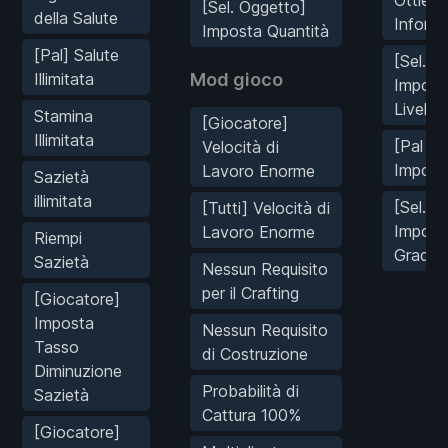
Ottieni
[Sel. Oggetto]
della Salute
Informa
Imposta Quantità
[Pal] Salute
[Sel. Pa
Illimitata
Mod gioco
Impost
Livello
Stamina
[Giocatore]
Illimitata
[Pal Sel
Velocità di
Impost
Lavoro Enorme
Sazietà
illimitata
[Sel. Pa
[Tutti] Velocità di
Impost
Lavoro Enorme
Riempi
Grado
Sazietà
Nessun Requisito
per il Crafting
[Giocatore]
Imposta
Nessun Requisito
Tasso
di Costruzione
Diminuzione
Probabilità di
Sazietà
Cattura 100%
[Giocatore]