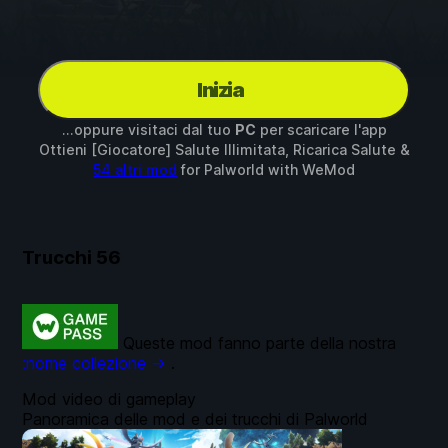
Inizia
...oppure visitaci dal tuo
PC
per scaricare l'app
Ottieni [Giocatore] Salute Illimitata, Ricarica Salute &
54 altri mod
for
Palworld
with
WeMod
Trucchi
56
Queste mod fanno parte della nostra
:nome collezione →
.
Mod video di gameplay
Panoramica delle mod e dei trucchi di Palworld