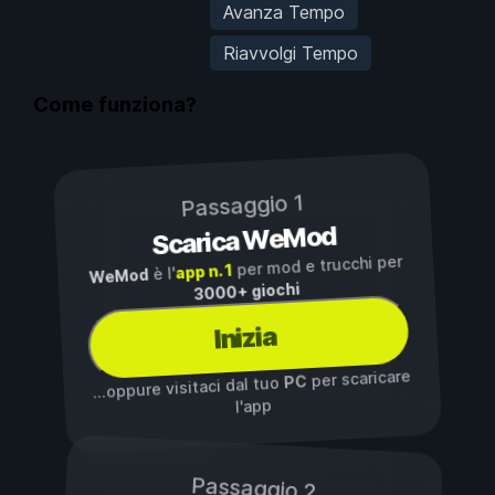
Avanza Tempo
Riavvolgi Tempo
Come funziona?
Passaggio 1
Scarica WeMod
per mod e trucchi per
app n. 1
è l'
WeMod
3000+ giochi
Inizia
per scaricare
PC
...oppure visitaci dal tuo
l'app
Passaggio 2