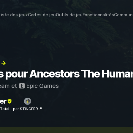
Liste des jeux
Cartes de jeu
Outils de jeu
Fonctionnalités
Commun
) →
ats pour Ancestors The Hum
eam
et
Epic Games
er
sTotal
par STiNGERR ↗