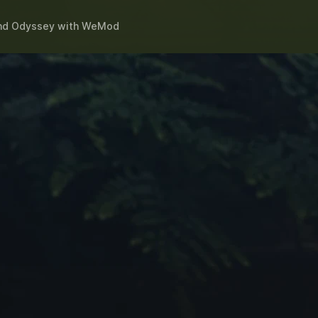
nd Odyssey
with
WeMod