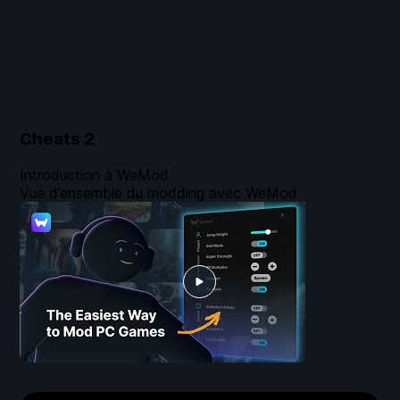
Cheats
2
Introduction à WeMod
Vue d’ensemble du modding avec WeMod