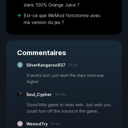
dans 100% Orange Juice ?
Est-ce que WeMod fonctionne avec
ma version du jeu ?
Commentaires
SilverKangaroo937
25 avr.
it works but i just wish the stars mod was
higher
Soul_Cypher
16 mars
Good little game to relax with. Just wish you
could turn off the voices in the game.
WemodTry
15 oct.