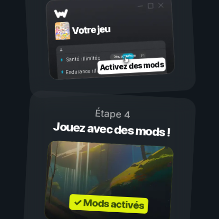
Votre jeu
Activé
Désactivé
Santé illimitée
Activez des mods
Endurance illimitée
Étape 4
Jouez avec des mods !
✓ Mods activés