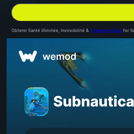
Obtenir Santé illimitée, Invincibilité &
18 autres mods
for
S