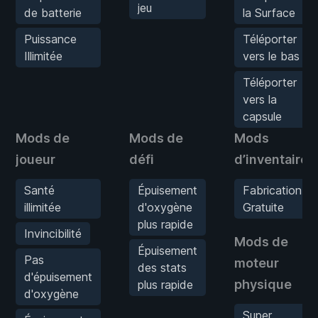
jeu
de batterie
la Surface
Puissance
Téléporter
Illimitée
vers le bas
Téléporter
vers la
capsule
Mods de
Mods de
Mods
joueur
défi
d’inventaire
Santé
Épuisement
Fabrication
illimitée
d'oxygène
Gratuite
plus rapide
Invincibilité
Mods de
Épuisement
Pas
moteur
des stats
d'épuisement
physique
plus rapide
d'oxygène
Super