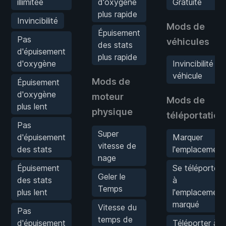
illimitée
d'oxygène
Gratuite
plus rapide
Invincibilité
Mods de
Épuisement
Pas
véhicules
des stats
d'épuisement
plus rapide
d'oxygène
Invincibilité du
véhicule
Mods de
Épuisement
d'oxygène
moteur
Mods de
plus lent
physique
téléportation
Pas
Super
d'épuisement
Marquer
vitesse de
des stats
l'emplacement
nage
Épuisement
Se téléporter
Geler le
des stats
à
Temps
plus lent
l'emplacement
marqué
Vitesse du
Pas
temps de
d'épuisement
Téléporter à