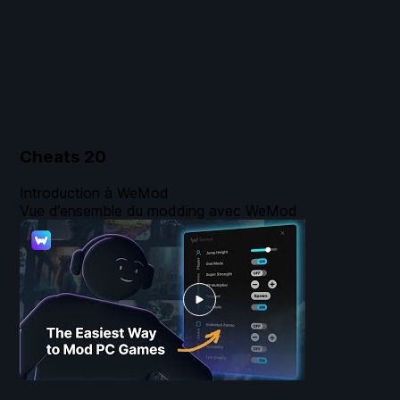
Cheats
20
Introduction à WeMod
Vue d’ensemble du modding avec WeMod