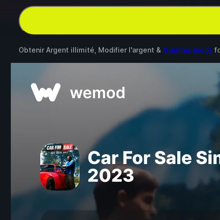
Obtenir Argent illimité, Modifier l'argent &
6 autres mods
f