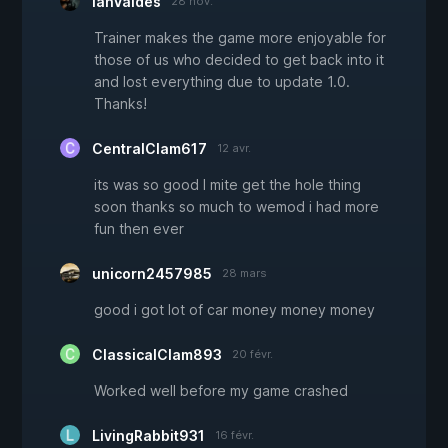
IanValdes
28 nov.
Trainer makes the game more enjoyable for
those of us who decided to get back into it
and lost everything due to update 1.0.
Thanks!
CentralClam617
12 avr.
its was so good I mite get the hole thing
soon thanks so much to wemod i had more
fun then ever
unicorn2457985
28 mars
good i got lot of car money money money
ClassicalClam893
20 févr.
Worked well before my game crashed
LivingRabbit931
16 févr.