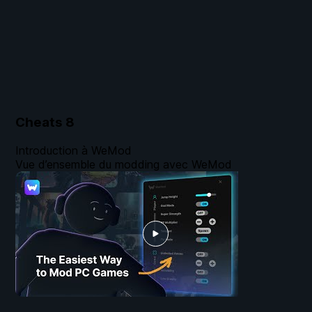
Cheats
8
Introduction à WeMod
Vue d’ensemble du modding avec WeMod