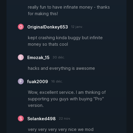
really fun to have infinate money - thanks
for making this!
OriginalDonkey653
12 janv.
kept crashing kinda buggy but infinite
money so thats cool
Emozak_15
30 déc.
hacks and everything is awesome
fuak2009
16 déc.
Wow, excellent service. I am thinking of
supporting you guys with buying "Pro"
version.
Solanked498
22 nov.
very very very very nice we mod