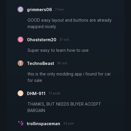
grimmers06
7 nov.
GOOD easy layout and buttons are already
mapped nicely
Ghoststorm20
21 oct.
Super easy to learn how to use
TechnoBeast
18 oct.
this is the only modding app i found for car
for sale
DHM-911
17 août
THANKS, BUT NEEDS BUYER ACCEPT
BARGAIN
trollinspaceman
23 juin