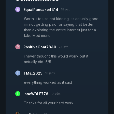
EqualPancake4414
19 oct.
Worth it to use not kidding It's actually good
i'm not getting paid for saying that better
than exploring the entire Internet just for a
fake Mod menu
PositiveGoat7840
26 avr.
i never thought this would worrk but it
actually did. 5/5
TMs_2025
10 janv.
everything worked as it said
loneWOLF776
17 déc.
Thanks for all your hard work!