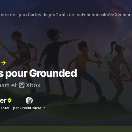
Liste des jeux
Cartes de jeu
Outils de jeu
Fonctionnalités
Commun
) →
ts pour Grounded
eam
et
Xbox
er
sTotal
par GreenHouse ↗