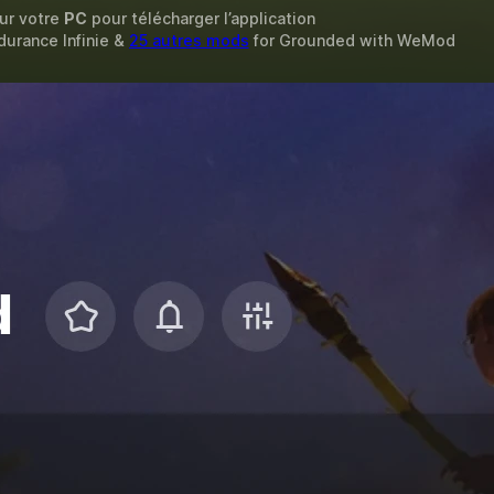
sur votre
PC
pour télécharger l’application
ndurance Infinie &
25 autres mods
for
Grounded
with
WeMod