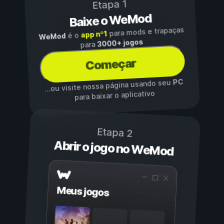
Etapa 1
Baixe o WeMod
para mods e trapaças
app nº1
é o
WeMod
3000+ jogos
para
Começar
PC
...ou visite nossa página usando seu
para baixar o aplicativo
Etapa 2
Abrir o jogo no WeMod
Meus jogos