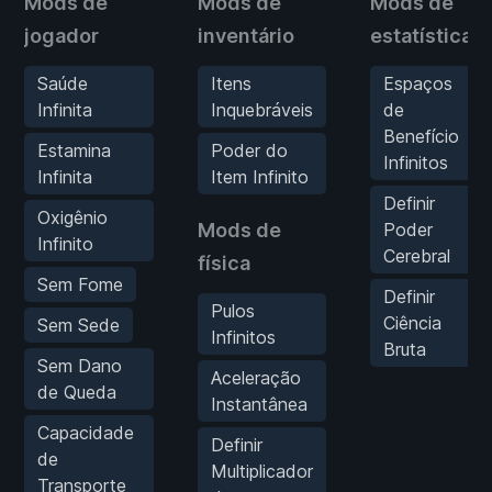
Mods de
Mods de
Mods de
jogador
inventário
estatísticas
Saúde
Itens
Espaços
Infinita
Inquebráveis
de
Benefício
Estamina
Poder do
Infinitos
Infinita
Item Infinito
Definir
Oxigênio
Mods de
Poder
Infinito
Cerebral
física
Sem Fome
Definir
Pulos
Ciência
Sem Sede
Infinitos
Bruta
Sem Dano
Aceleração
de Queda
Instantânea
Capacidade
Definir
de
Multiplicador
Transporte