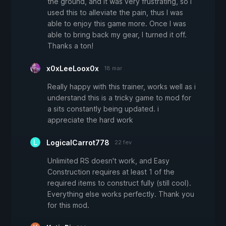
the ground, and it was very frustrating, so I
used this to alleviate the pain, thus I was
able to enjoy this game more. Once I was
able to bring back my gear, I turned it off.
Thanks a ton!
x0xLeeLoox0x
18 mar
Really happy with this trainer, works well as i
understand this is a tricky game to mod for
a sits constantly being updated. i
appreciate the hard work
LogicalCarrot778
22 fev
Unlimited RS doesn't work, and Easy
Construction requires at least 1 of the
required items to construct fully (still cool).
Everything else works perfectly. Thank you
for this mod.