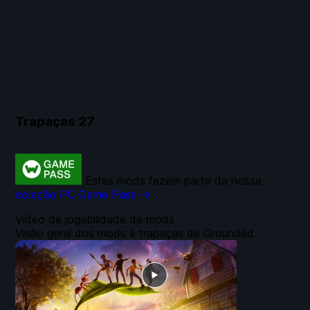
Trapaças
27
Estes mods fazem parte da nossa
coleção PC Game Pass →
.
Vídeo de jogabilidade de mods
Visão geral dos mods e trapaças de Grounded