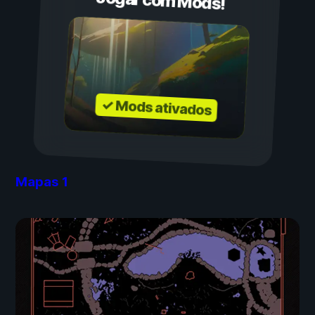
Jogar com Mods!
✓ Mods ativados
Mapas
1