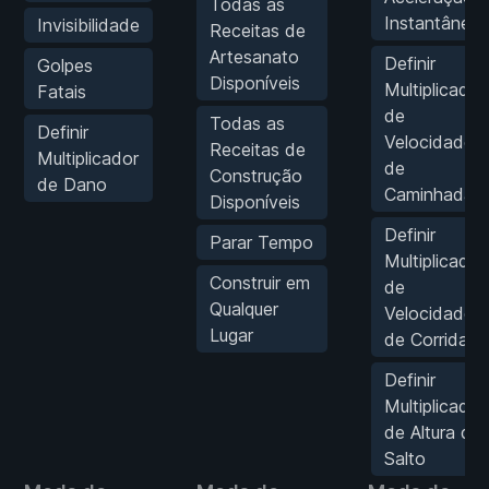
Todas as
Instantânea
Invisibilidade
Receitas de
Artesanato
Definir
Golpes
Disponíveis
Multiplicador
Fatais
de
Todas as
Definir
Velocidade
Receitas de
Multiplicador
de
Construção
de Dano
Caminhada
Disponíveis
Definir
Parar Tempo
Multiplicador
Construir em
de
Qualquer
Velocidade
Lugar
de Corrida
Definir
Multiplicador
de Altura de
Salto