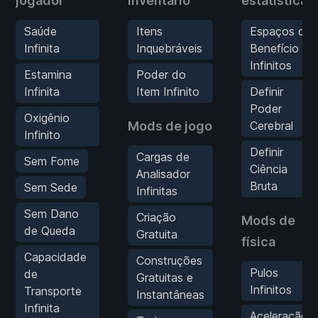
jogador
inventário
estatísticas
Saúde
Itens
Espaços de
Infinita
Inquebráveis
Benefício
Infinitos
Estamina
Poder do
Infinita
Item Infinito
Definir
Poder
Oxigênio
Mods de jogo
Cerebral
Infinito
Definir
Cargas de
Sem Fome
Ciência
Analisador
Bruta
Sem Sede
Infinitas
Sem Dano
Criação
Mods de
de Queda
Gratuita
física
Capacidade
Construções
Pulos
de
Gratuitas e
Infinitos
Transporte
Instantâneas
Infinita
Aceleração