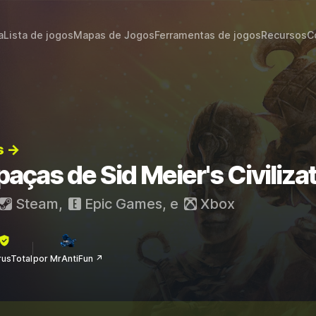
a
Lista de jogos
Mapas de Jogos
Ferramentas de jogos
Recursos
C
s →
paças de Sid Meier's Civilizat
Steam
,
Epic Games
, e
Xbox
rusTotal
por MrAntiFun ↗