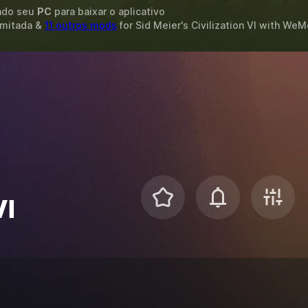
ando seu
PC
para baixar o aplicativo
limitada &
11 outros mods
for
Sid Meier's Civilization VI
with
WeM