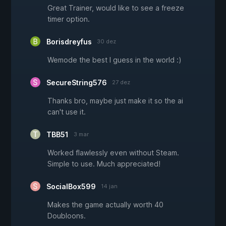
Great Trainer, would like to see a freeze
timer option.
Borisdreyfus
30 dez
Wemode the best I guess in the world :)
SecureString576
27 dez
Thanks bro, maybe just make it so the ai
can't use it.
TBB51
3 mar
Worked flawlessly even without Steam.
Simple to use. Much appreciated!
SocialBox599
14 jan
Makes the game actually worth 40
Doubloons.