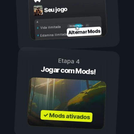
Seu jogo
Ligada
Desligada
Vida ilimitada
Alternar Mods
Estamina ilimitada
Etapa 4
Jogar com Mods!
✓ Mods ativados