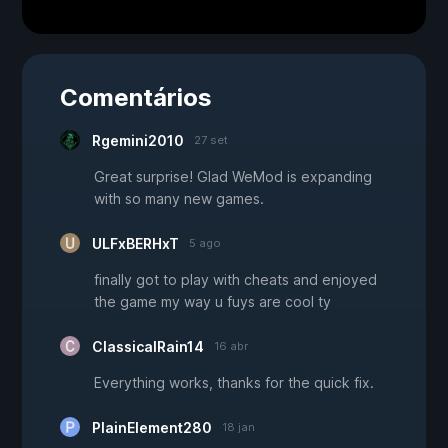
Comentários
Rgemini2010
27 set
Great surprise! Glad WeMod is expanding
with so many new games.
ULFxBERHxT
5 ago
finally got to play with cheats and enjoyed
the game my way u fuys are cool ty
ClassicalRain14
16 abr
Everything works, thanks for the quick fix.
PlainElement280
18 jan