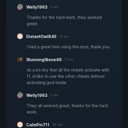
Welly1963
4 jan
Thanks for the hard work, they worked
great.
DistantOwl845
19 jun
I had a great time using this mod, thank you.
StunningStone49
17 jun
its a bit irky that all the cheats activate with
f1, id like to use the other cheats without
activating god mode
Welly1963
9 abr
They all worked great, thanks for the hard
work.
CalmPin711
25 dez