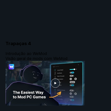
Trapaças
4
Introdução ao WeMod
Visão geral de mods com WeMod