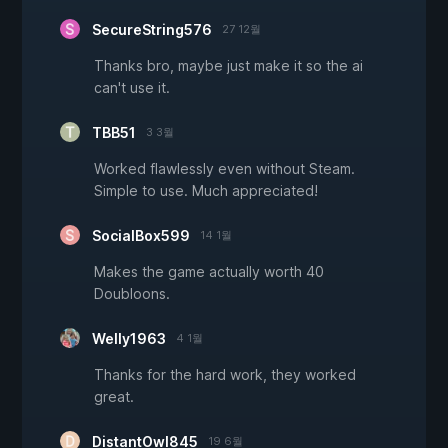
SecureString576
27 12월
Thanks bro, maybe just make it so the ai
can't use it.
TBB51
3 3월
Worked flawlessly even without Steam.
Simple to use. Much appreciated!
SocialBox599
14 1월
Makes the game actually worth 40
Doubloons.
Welly1963
4 1월
Thanks for the hard work, they worked
great.
DistantOwl845
19 6월