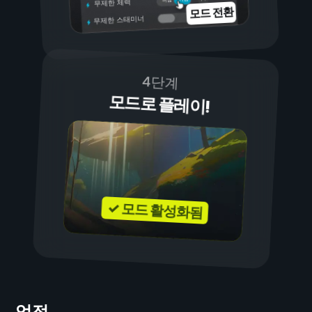
무제한 체력
모드 전환
무제한 스태미너
4단계
모드로 플레이!
✓ 모드 활성화됨
업적