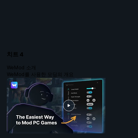
치트
4
WeMod 소개
WeMod를 사용한 모딩의 개요