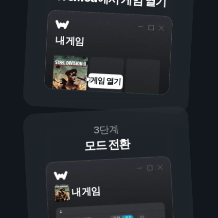
내 게임
게임 열기
3단계
모드 전환
내 게임
켜짐
꺼짐