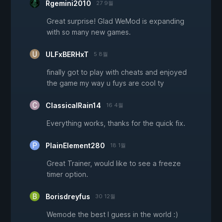
Rgemini2010
27 9월
Great surprise! Glad WeMod is expanding
with so many new games.
ULFxBERHxT
5 8월
finally got to play with cheats and enjoyed
the game my way u fuys are cool ty
ClassicalRain14
16 4월
Everything works, thanks for the quick fix.
PlainElement280
18 1월
Great Trainer, would like to see a freeze
timer option.
Borisdreyfus
30 12월
Wemode the best I guess in the world :)