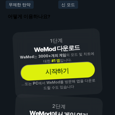
무제한 탄약
신 모드
어떻게 이용하나요?
1단계
WeMod 다운로드
의 모드 및 치트에
3000+개의 게임
는
WeMod
입니다.
#1 앱
대한
시작하기
에서 WeMod를 방문해 앱을 다운로
PC
...또는
드할 수도 있습니다
2단계
WeMod에서 게임 열기