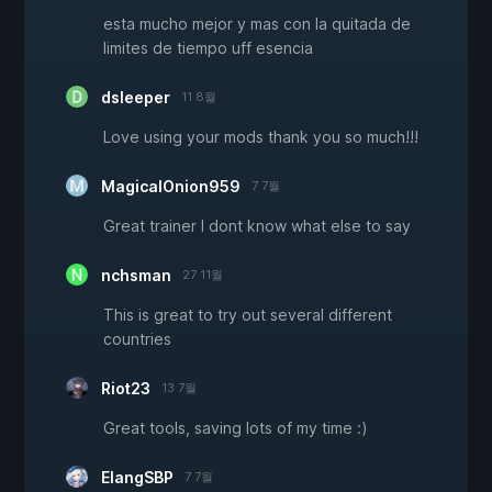
esta mucho mejor y mas con la quitada de
limites de tiempo uff esencia
dsleeper
11 8월
Love using your mods thank you so much!!!
MagicalOnion959
7 7월
Great trainer I dont know what else to say
nchsman
27 11월
This is great to try out several different
countries
Riot23
13 7월
Great tools, saving lots of my time :)
ElangSBP
7 7월