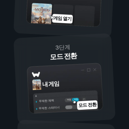
게임 열기
3단계
모드 전환
내 게임
켜짐
꺼짐
무제한 체력
모드 전환
무제한 스태미너