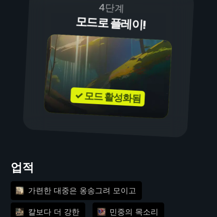
4단계
모드로 플레이!
✓ 모드 활성화됨
업적
가련한 대중은 옹송그려 모이고
칼보다 더 강한
민중의 목소리