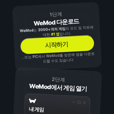
1단계
WeMod 다운로드
의 모드 및 치트에
3000+개의 게임
는
WeMod
입니다.
#1 앱
대한
시작하기
에서 WeMod를 방문해 앱을 다운로
PC
...또는
드할 수도 있습니다
2단계
WeMod에서 게임 열기
내 게임