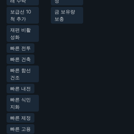
래 수락
정
보급선 10
금 보유량
척 추가
보충
재편 비활
성화
빠른 전투
빠른 건축
빠른 함선
건조
빠른 내전
빠른 식민
지화
빠른 제정
빠른 고용