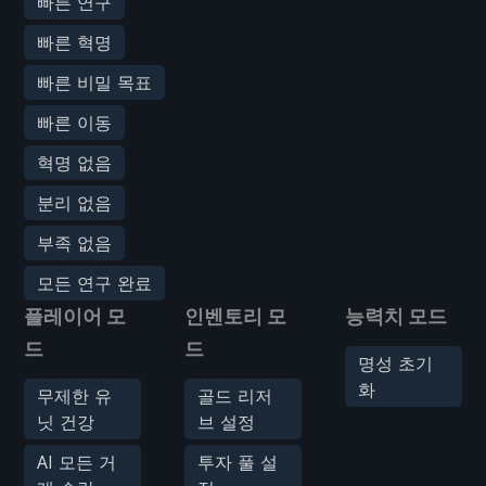
빠른 연구
빠른 혁명
빠른 비밀 목표
빠른 이동
혁명 없음
분리 없음
부족 없음
모든 연구 완료
플레이어 모
인벤토리 모
능력치 모드
드
드
명성 초기
화
무제한 유
골드 리저
닛 건강
브 설정
AI 모든 거
투자 풀 설