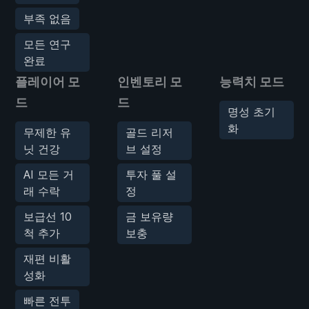
부족 없음
모든 연구
완료
플레이어 모
인벤토리 모
능력치 모드
드
드
명성 초기
화
무제한 유
골드 리저
닛 건강
브 설정
AI 모든 거
투자 풀 설
래 수락
정
보급선 10
금 보유량
척 추가
보충
재편 비활
성화
빠른 전투