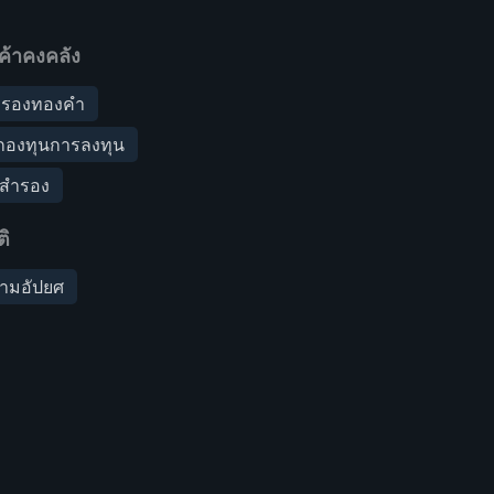
ค้าคงคลัง
สำรองทองคำ
องทุนการลงทุน
งสำรอง
ิ
วามอัปยศ