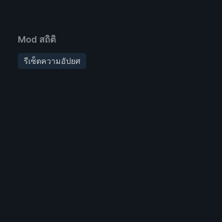
Mod สถิติ
รีเซ็ตความอัปยศ