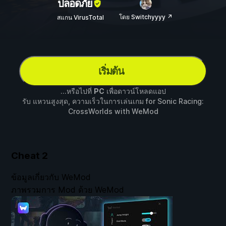
ปลอดภัย
โดย Switchyyyy ↗
สแกน VirusTotal
เริ่มต้น
...หรือไปที่
PC
เพื่อดาวน์โหลดแอป
รับ แหวนสูงสุด, ความเร็วในการเล่นเกม for
Sonic Racing:
CrossWorlds
with
WeMod
Cheat
2
ข้อมูลเกี่ยวกับ WeMod
ภาพรวมการ Mod ด้วย WeMod