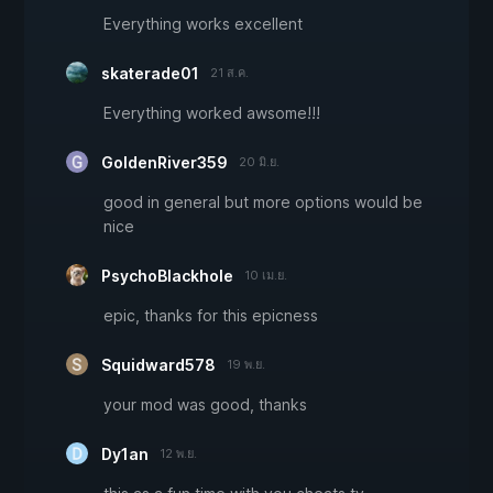
Everything works excellent
skaterade01
21 ส.ค.
Everything worked awsome!!!
GoldenRiver359
20 มิ.ย.
good in general but more options would be
nice
PsychoBlackhole
10 เม.ย.
epic, thanks for this epicness
Squidward578
19 พ.ย.
your mod was good, thanks
Dy1an
12 พ.ย.