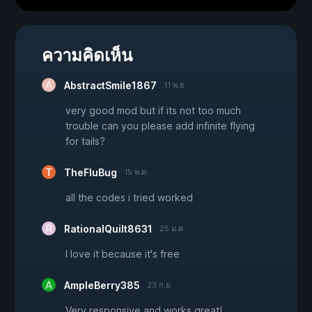
ความคิดเห็น
AbstractSmile1867
11 พ.ย.
very good mod but if its not too much
trouble can you please add infinite flying
for tails?
TheFluBug
15 พ.ค.
all the codes i tried worked
RationalQuilt8631
25 ม.ค.
I love it because it's free
AmpleBerry385
23 ก.ย.
Very responsive and works great!