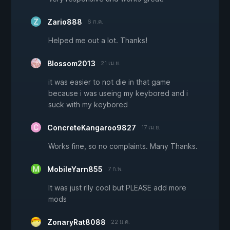
Zario888
6 ก.ค.
Helped me out a lot. Thanks!
Blossom2013
21 เม.ย.
it was easier to not die in that game
because i was useing my keybored and i
suck with my keybored
ConcreteKangaroo9827
17 เม.ย.
Works fine, so no complaints. Many Thanks.
MobileYarn855
7 ก.พ.
It was just rlly cool but PLEASE add more
mods
ZonaryRat8088
22 ม.ค.