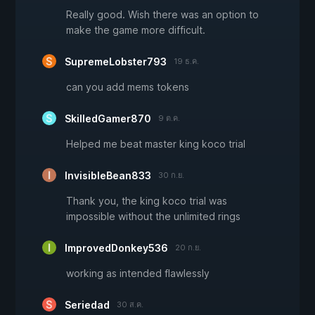
Really good. Wish there was an option to
make the game more difficult.
SupremeLobster793
19 ธ.ค.
can you add mems tokens
SkilledGamer870
9 ต.ค.
Helped me beat master king koco trial
InvisibleBean833
30 ก.ย.
Thank you, the king koco trial was
impossible without the unlimited rings
ImprovedDonkey536
20 ก.ย.
working as intended flawlessly
Seriedad
30 ส.ค.