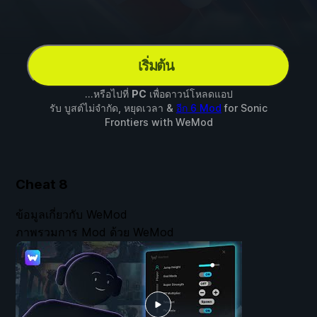
เริ่มต้น
...หรือไปที่
PC
เพื่อดาวน์โหลดแอป
รับ บูสต์ไม่จำกัด, หยุดเวลา &
อีก 6 Mod
for
Sonic
Frontiers
with
WeMod
Cheat
8
ข้อมูลเกี่ยวกับ WeMod
ภาพรวมการ Mod ด้วย WeMod