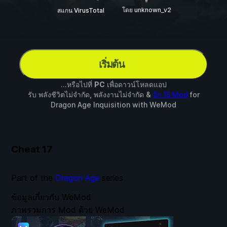
โดย unknown_v2
สแกน VirusTotal
เริ่มต้น
...หรือไปที่
PC
เพื่อดาวน์โหลดแอป
รับ พลังชีวิตไม่จำกัด, พลังงานไม่จำกัด &
อีก 15 Mod
for
Dragon Age Inquisition
with
WeMod
Cheat
17
Part of the
Dragon Age
series
ข้อมูลเกี่ยวกับ WeMod
ภาพรวมการ Mod ด้วย WeMod