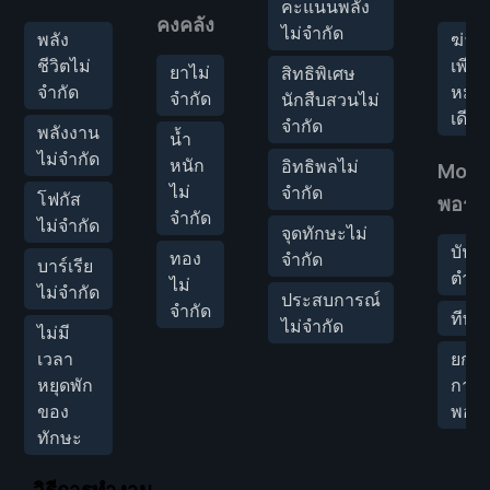
คะแนนพลัง
คงคลัง
ไม่จำกัด
พลัง
ฆ่าได
ชีวิตไม่
เพียง
ยาไม่
สิทธิพิเศษ
จำกัด
หมัด
จำกัด
นักสืบสวนไม่
เดียว
จำกัด
พลังงาน
น้ำ
ไม่จำกัด
หนัก
อิทธิพลไม่
Mod 
ไม่
จำกัด
โฟกัส
พอร์ต
จำกัด
ไม่จำกัด
จุดทักษะไม่
บันทึ
ทอง
จำกัด
บาร์เรีย
ตำแห
ไม่
ไม่จำกัด
ประสบการณ์
จำกัด
ทีพอ
ไม่จำกัด
ไม่มี
เวลา
ยกเล
หยุดพัก
การเ
ของ
พอร์
ทักษะ