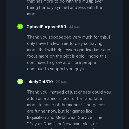
that has more to do with the multiplayer
being horribly synced and less with the
mods.
OpticalPurpose650
22 พ.ค.
Thank you soooooooo very much for this. I
only have limited time to play so having
mods that will help lessen grinding time and
focus more on the plot is epic. I hope this
continues to grow and more people
continue to support you guys.
LikelyCat310
30 ธ.ค.
Thank you. Instead of just cheats could you
add some armor mods, or hair and face
mods to some of the menus? The games
are funner now, but for games like
Inquisition and Metal Gear Survive. The
"Play as Quiet", or New hairstyles, or