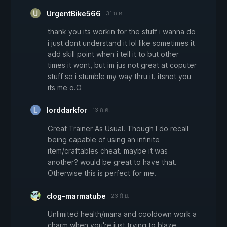
UrgentBike566
31 ก.ค.
thank you its workin for the stuff i wanna do
i just dont understand it lol like sometimes it
add skill point when i tell it to but other
times it wont, but im jus not great at coputer
stuff so i stumble my way thru it. itsnot you
its me o.O
lorddarkfor
13 ก.ค.
Great Trainer As Usual. Though I do recall
being capable of using an infinite
item/craftables cheat. maybe it was
another? would be great to have that.
Otherwise this is perfect for me.
clog-marmatube
23 มิ.ย.
Unlimited health/mana and cooldown work a
charm when you're just trying to blaze