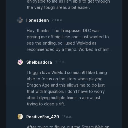
enjoyable to me as I am able to get through
the very tough areas a bit easier.
lionesdenn
29 ม.ค.
Hey, thanks. The Trespasser DLC was
pissing me off big-time and I just wanted to
see the ending, so I used WeMod as
recommended by a friend. Worked a charm.
Shelbsadora
18 ก.ย.
I friggin love WeMod so much!! I like being
able to focus on the story when playing
Dragon Age and this allows me to do just
that with Inquisition. I don't have to worry
about dying multiple times in a row just
trying to close a rift.
PositiveFox_429
17 ส.ค.
After trying to figure out the Steam Web on