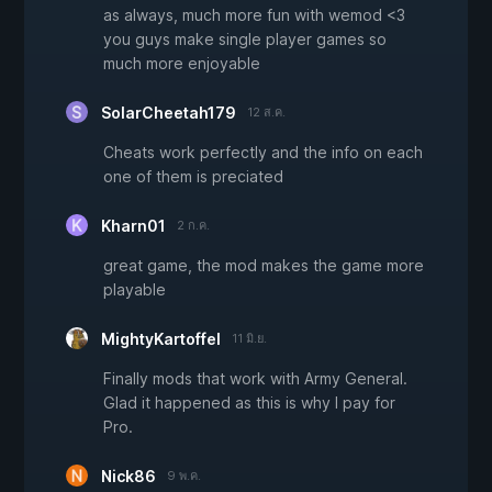
as always, much more fun with wemod <3
you guys make single player games so
much more enjoyable
SolarCheetah179
12 ส.ค.
Cheats work perfectly and the info on each
one of them is preciated
Kharn01
2 ก.ค.
great game, the mod makes the game more
playable
MightyKartoffel
11 มิ.ย.
Finally mods that work with Army General.
Glad it happened as this is why I pay for
Pro.
Nick86
9 พ.ค.