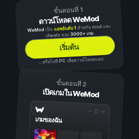
ขั้นตอนที่ 1
ดาวน์โหลด WeMod
สำหรับ mod และ
แอพอันดับ 1
เป็น
WeMod
3000+ เกม
cheats ของ
เริ่มต้น
เพื่อดาวน์โหลดแอป
PC
...หรือไปที่
ขั้นตอนที่ 2
เปิดเกมใน WeMod
เกมของฉัน