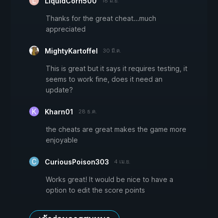
LiquidCorn500
18 มิ.ย.
Thanks for the great cheat...much
appreciated
MightyKartoffel
30 มี.ค.
This is great but it says it requires testing, it
seems to work fine, does it need an
update?
Kharn01
28 ธ.ค.
the cheats are great makes the game more
enjoyable
CuriousPoison303
4 เม.ย.
Works great! It would be nice to have a
option to edit the score points