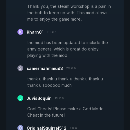
Thank you, the steam workshop is a pain in
the butt to keep up with. This mod allows
me to enjoy the game more.
Kharn01
11 เม.ย.
the mod has been updated to include the
army general which is great do enjoy
playing with the mod
samermahmmud3
29 ก.พ.
thank u thank u thank u thank u thank u
thank u soooooo much
JuvisBoquin
19 ก.พ.
Cool Cheats! Please make a God Mode
Cheat in the future!
OriginalSquirrel512
7 ก.พ.