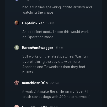
had a fun time spawning infinite artillery and
watching the chaos :)
CaptainRiker
15 ม.ค.
An excellent mod.. I hope this would work
on Operation mode.
BaronVonSwagger
11 ม.ค.
Still works on the latest patches! Was fun
overwhelming the soviets with more
Apaches and Towcobras than they had
bullets.
munchiesnOOb
30 ก.ค.
it work :) it make the smile on my face :) I
crush soviet dogs with 400 nato humvee :)