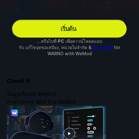
เริ่มต้น
...หรือไปที่
PC
เพื่อดาวน์โหลดแอป
รับ แก้ไขจุดขอเสบียง, หน่วยไม่จำกัด &
อีก 4 Mod
for
WARNO
with
WeMod
Cheat
6
ข้อมูลเกี่ยวกับ WeMod
ภาพรวมการ Mod ด้วย WeMod