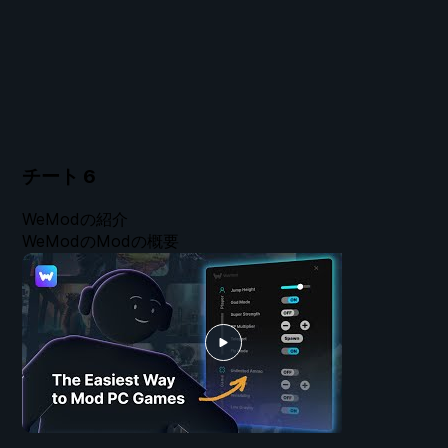
チート
6
WeModの紹介
WeModのModの概要