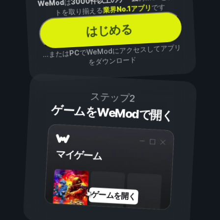
3000件以上のゲーム
は
WeMod
です
業界No.1アプリ
トを取り揃える
はじめる
でWeModにアクセスしてアプリ
PC
...または
をダウンロード
ステップ2
ゲームをWeModで開く
マイゲーム
ゲームを開く