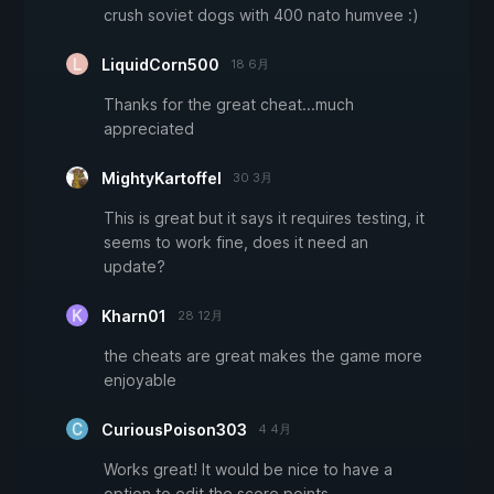
crush soviet dogs with 400 nato humvee :)
LiquidCorn500
18 6月
Thanks for the great cheat...much
appreciated
MightyKartoffel
30 3月
This is great but it says it requires testing, it
seems to work fine, does it need an
update?
Kharn01
28 12月
the cheats are great makes the game more
enjoyable
CuriousPoison303
4 4月
Works great! It would be nice to have a
option to edit the score points