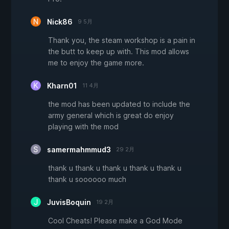
Nick86
9 5月
Thank you, the steam workshop is a pain in
the butt to keep up with. This mod allows
me to enjoy the game more.
Kharn01
11 4月
the mod has been updated to include the
army general which is great do enjoy
playing with the mod
samermahmmud3
29 2月
thank u thank u thank u thank u thank u
thank u soooooo much
JuvisBoquin
19 2月
Cool Cheats! Please make a God Mode