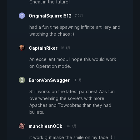
Cheat in the future!
OriginalSquirrel512
7 2月
had a fun time spawning infinite artillery and
watching the chaos :)
CaptainRiker
15 1月
An excellent mod.. I hope this would work
on Operation mode.
BaronVonSwagger
11 1月
Still works on the latest patches! Was fun
overwhelming the soviets with more
Apaches and Towcobras than they had
bullets.
munchiesnOOb
30 7月
it work :) it make the smile on my face :) I