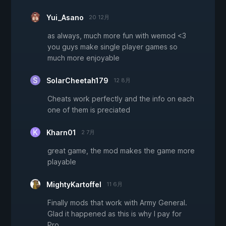
Yui_Asano
20 12月
as always, much more fun with wemod <3
you guys make single player games so
much more enjoyable
SolarCheetah179
12 8月
Cheats work perfectly and the info on each
one of them is preciated
Kharn01
2 7月
great game, the mod makes the game more
playable
MightyKartoffel
11 6月
Finally mods that work with Army General.
Glad it happened as this is why I pay for
Pro.