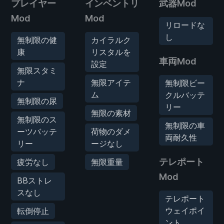
プレイヤー
インベントリ
武器Mod
Mod
Mod
リロードな
し
無制限の健
カイラルク
康
リスタルを
車両Mod
設定
無限スタミ
ナ
無限アイテ
無制限ビー
ム
クルバッテ
無制限の尿
リー
無限の素材
無制限のス
無制限の車
ーツバッテ
荷物のダメ
両耐久性
リー
ージなし
テレポート
疲労なし
無限重量
Mod
BBストレ
スなし
テレポート
ウェイポイ
転倒停止
ント