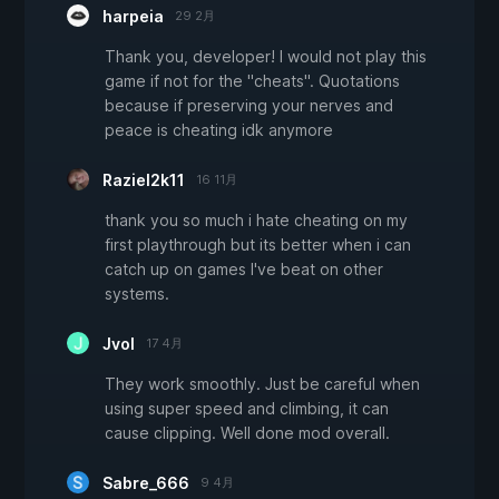
harpeia
29 2月
Thank you, developer! I would not play this
game if not for the "cheats". Quotations
because if preserving your nerves and
peace is cheating idk anymore
Raziel2k11
16 11月
thank you so much i hate cheating on my
first playthrough but its better when i can
catch up on games I've beat on other
systems.
Jvol
17 4月
They work smoothly. Just be careful when
using super speed and climbing, it can
cause clipping. Well done mod overall.
Sabre_666
9 4月