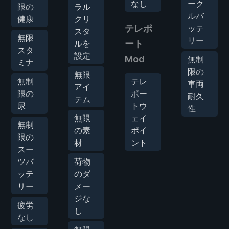
なし
ーク
限の
ラル
ルバ
健康
クリ
テレポ
ッテ
スタ
無限
リー
ルを
ート
スタ
設定
Mod
無制
ミナ
限の
無限
無制
テレ
車両
アイ
限の
ポー
耐久
テム
尿
トウ
性
無限
ェイ
無制
の素
ポイ
限の
材
ント
スー
ツバ
荷物
ッテ
のダ
リー
メー
ジな
疲労
し
なし