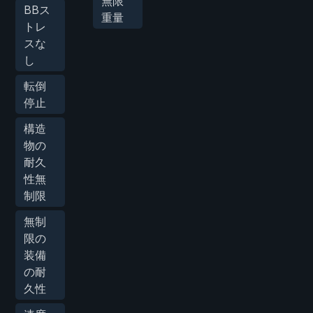
無限
BBス
重量
トレ
スな
し
転倒
停止
構造
物の
耐久
性無
制限
無制
限の
装備
の耐
久性