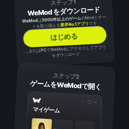
ステップ1
WeMod をダウンロード
のModとチー
3000件以上のゲーム
は
WeMod
です
業界No.1アプリ
トを取り揃える
はじめる
でWeModにアクセスしてアプリ
PC
...または
をダウンロード
ステップ2
ゲームをWeModで開く
マイゲーム