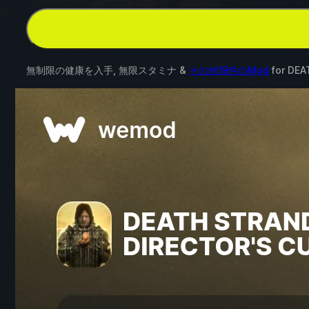
無制限の健康を入手, 無限スタミナ &
その他19件のMod
for
DEA