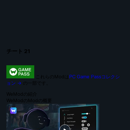
チート
21
これらのModは
PC Game Passコレクシ
ョン →
の一部です。
WeModの紹介
WeModのModの概要