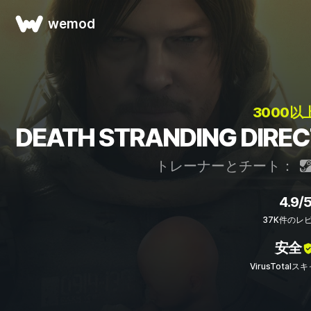
wemod
3000以
DEATH STRANDING DI
トレーナーとチート：
4.9/
37K件のレ
安全
VirusTotal