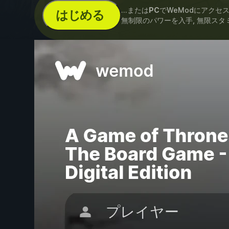
...または
PC
でWeModにアクセ
はじめる
無制限のパワーを入手, 無限スタミ