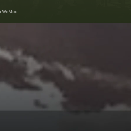
h
WeMod