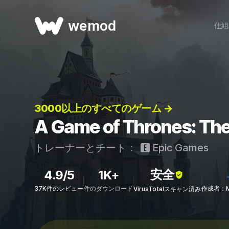
wemod
仕組
3000以上のすべてのゲーム →
A Game of Thrones: 
トレーナーとチート：
Epic Games
安全
4.9/5
1K+
37K件のレビュー
件のダウンロード
作成者：Mr
VirusTotalスキャン済み