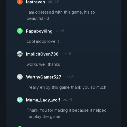
lostraven
29 10月
I am obsessed with this game, it's so
beautiful <3
PapaboyKing
13 9月
cool mods love it
ImplicitOven736
30 5月
works well thanks
WorthyGamer527
19 4月
I really enjoy this game thank you so much
Mama_Lady_wolf
25 1月
Thank You for making it because it helped
me play the game.