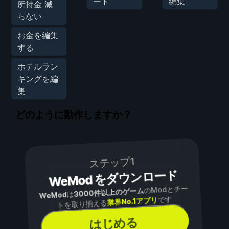
ード
編集
所持金 減
らない
お金を編集
する
ホテルラン
キングを編
集
どのように動作しますか？
ステップ1
WeMod をダウンロード
のModとチー
3000件以上のゲーム
は
WeMod
です
業界No.1アプリ
トを取り揃える
はじめる