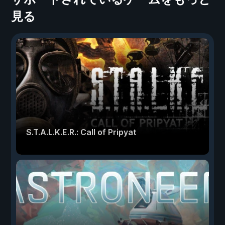
見る
S.T.A.L.K.E.R.: Call of Pripyat