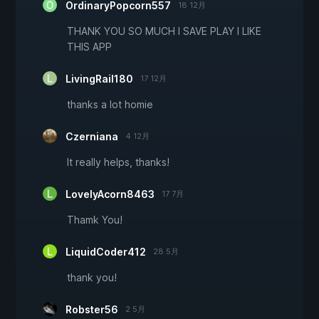
OrdinaryPopcorn557
18 12月
THANK YOU SO MUCH I SAVE PLAY I LIKE
THIS APP
LivingRail180
17 12月
thanks a lot homie
Czerniana
4 12月
It really helps, thanks!
LovelyAcorn8463
17 7月
Thamk You!
LiquidCoder412
28 5月
thank you!
Robster56
2 5月