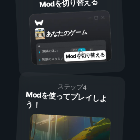
Modを切り替える
あなたのゲーム
オン
オフ
無限の体力
Modを切り替える
無限のスタミナ
ステップ4
Modを使ってプレイしよ
う！