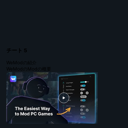
チート
5
WeModの紹介
WeModのModの概要