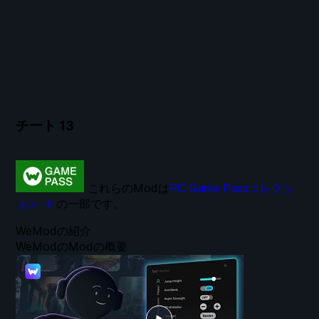
チート
13
これらのModは
PC Game Passコレクシ
ョン →
の一部です。
WeModの紹介
WeModのModの概要