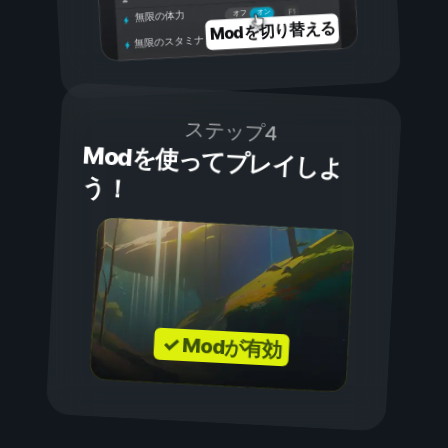
オン
オフ
無限の体力
Modを切り替える
無限のスタミナ
ステップ4
Modを使ってプレイしよ
う！
✓ Modが有効