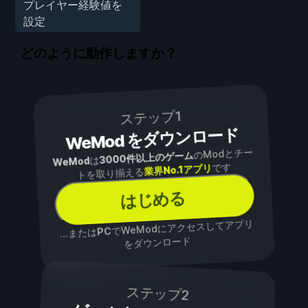
プレイヤー経験値を
設定
どのように動作しますか？
ステップ1
WeMod をダウンロード
のModとチー
3000件以上のゲーム
は
WeMod
です
業界No.1アプリ
トを取り揃える
はじめる
でWeModにアクセスしてアプリ
PC
...または
をダウンロード
ステップ2