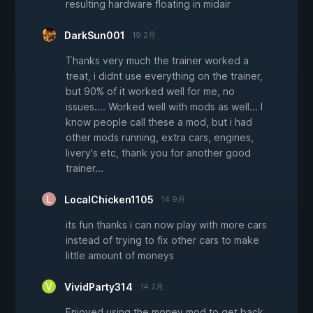
resulting hardware floating in midair
DarkSun001
19 2月
Thanks very much the trainer worked a
treat, i didnt use everything on the trainer,
but 90% of it worked well for me, no
issues.... Worked well with mods as well... I
know people call these a mod, but i had
other mods running, extra cars, engines,
livery's etc, thank you for another good
trainer...
LocalChicken1105
14 9月
its fun thanks i can now play with more cars
instead of trying to fix other cars to make
little amount of moneys
VividParty314
14 2月
Enjoyed using the money mod to get back