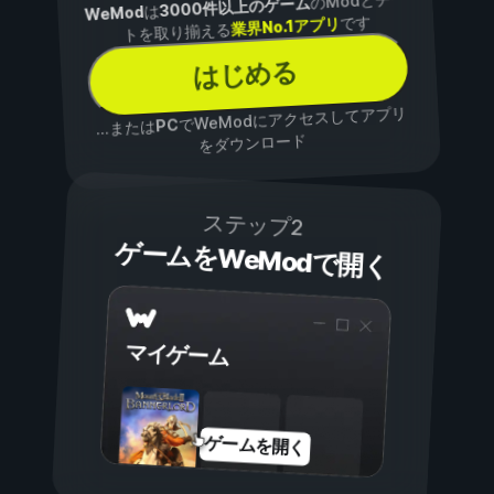
3000件以上のゲーム
は
WeMod
です
業界No.1アプリ
トを取り揃える
はじめる
でWeModにアクセスしてアプリ
PC
...または
をダウンロード
ステップ2
ゲームをWeModで開く
マイゲーム
ゲームを開く