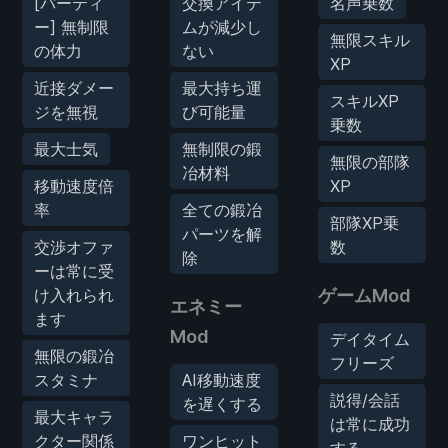
[パーティ
交換アイテ
名声乗数
ー] 無制限
ムが減少し
無限スキル
の体力
ない
XP
近接ダメー
最大持ち運
スキルXP
ジを無視
び可能量
乗数
最大士気
無制限の鍛
無限の部隊
冶材料
移動速度倍
XP
率
全ての鍛冶
部隊XP乗
パーツを解
交渉オファ
数
除
ーは常に受
け入れられ
ゲームMod
エネミー
ます
Mod
デイタイム
無限の鍛冶
フリーズ
スタミナ
AI移動速度
説得/会話
を遅くする
最大キャラ
は常に成功
クター関係
ワンヒット