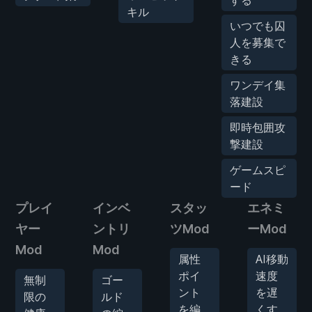
する
キル
いつでも囚
人を募集で
きる
ワンデイ集
落建設
即時包囲攻
撃建設
ゲームスピ
ード
プレイ
インベ
スタッ
エネミ
ヤー
ントリ
ツMod
ーMod
Mod
Mod
属性
AI移動
ポイ
速度
無制
ゴー
ント
を遅
限の
ルド
を編
くす