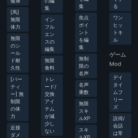
健康
の編
集
る
集
[馬]
焦点
ワン
無限
イン
ポイ
ヒッ
体力
フル
ント
トキ
エン
無限
を編
ル
スの
のシ
集
編集
ール
ゲーム
無制
ド耐
無限
Mod
限の
久性
食料
名声
デイ
[パー
トレ
名声
タイ
ティ
ード/
乗数
ムフ
ー] 無
交換
リー
制限
アイ
無限
ズ
の体
テム
スキ
力
が減
ルXP
説得/
少し
会話
近接
スキ
ない
は常
ダメ
ルXP