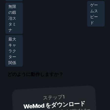
ゲー
無限
ムス
の鍛
ピー
冶ス
ド
タミ
ナ
最大
キャ
ラク
ター
関係
どのように動作しますか？
ステップ1
WeMod をダウンロード
のModとチー