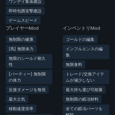
ワンデイ集落建設
即時包囲攻撃建設
ゲームスピード
プレイヤーMod
インベントリMod
無制限の健康
ゴールドの編集
[馬] 無限体力
インフルエンスの編
集
無限のシールド耐久
性
無限食料
[パーティー] 無制限
トレード/交換アイテ
の体力
ムが減少しない
近接ダメージを無視
最大持ち運び可能量
最大士気
無制限の鍛冶材料
移動速度倍率
全ての鍛冶パーツを
解除