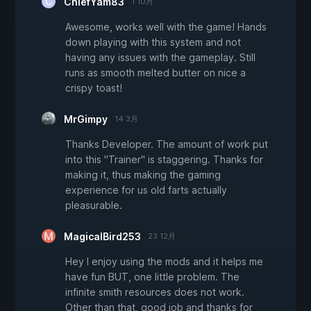
ChiefYam83
1 10月
Awesome, works well with the game! Hands
down playing with this system and not
having any issues with the gameplay. Still
runs as smooth melted butter on nice a
crispy toast!
MrGimpy
14 3月
Thanks Developer. The amount of work put
into this "Trainer" is staggering. Thanks for
making it, thus making the gaming
experience for us old farts actually
pleasurable.
MagicalBird253
23 12月
Hey I enjoy using the mods and it helps me
have fun BUT, one little problem. The
infinite smith resources does not work.
Other than that, good job and thanks for