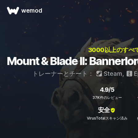
wemod
3000以上のすべ
Mount & Blade II: Ba
トレーナーとチート：
Steam
,
E
4.9/5
37K件のレビュー
安全
VirusTotalスキャン済み