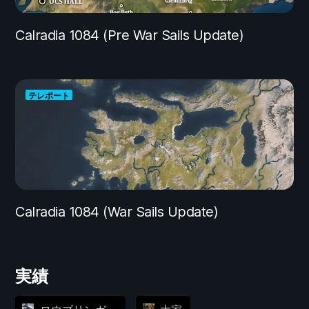
Calradia 1084 (Pre War Sails Update)
テレポート
Calradia 1084 (War Sails Update)
実績