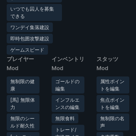
いつでも囚人を募集
できる
ワンデイ集落建設
即時包囲攻撃建設
ゲームスピード
プレイヤー
インベントリ
スタッツ
Mod
Mod
Mod
無制限の健
ゴールドの
属性ポイン
康
編集
トを編集
[馬] 無限体
インフルエ
焦点ポイン
力
ンスの編集
トを編集
無限のシー
無限食料
無制限の名
ルド耐久性
声
トレード/