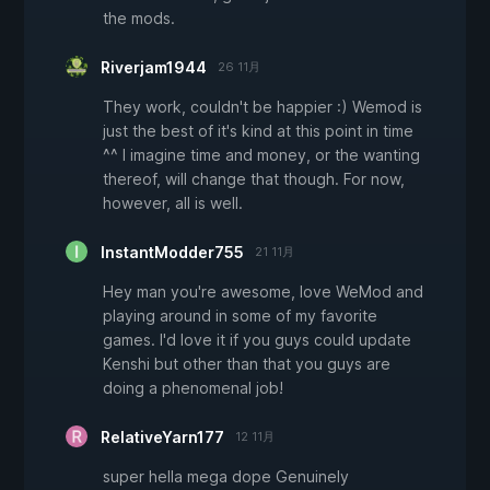
the mods.
Riverjam1944
26 11月
They work, couldn't be happier :) Wemod is
just the best of it's kind at this point in time
^^ I imagine time and money, or the wanting
thereof, will change that though. For now,
however, all is well.
InstantModder755
21 11月
Hey man you're awesome, love WeMod and
playing around in some of my favorite
games. I'd love it if you guys could update
Kenshi but other than that you guys are
doing a phenomenal job!
RelativeYarn177
12 11月
super hella mega dope Genuinely