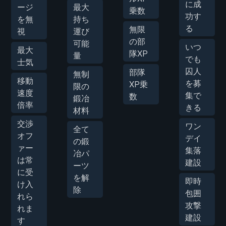
に成
ージ
最大
乗数
功す
を無
持ち
る
無限
視
運び
の部
可能
いつ
最大
隊XP
量
でも
士気
囚人
部隊
無制
移動
を募
XP乗
限の
速度
集で
数
鍛冶
倍率
きる
材料
交渉
ワン
全て
オフ
デイ
の鍛
ァー
集落
冶パ
は常
建設
ーツ
に受
を解
即時
け入
除
包囲
れら
攻撃
れま
建設
す