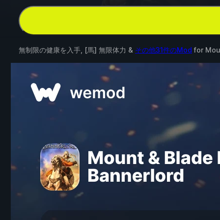
無制限の健康を入手, [馬] 無限体力 &
その他31件のMod
for
Moun