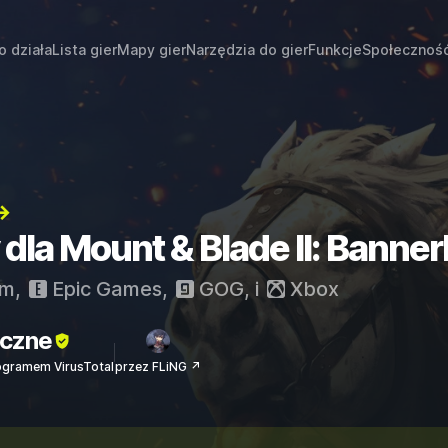
o działa
Lista gier
Mapy gier
Narzędzia do gier
Funkcje
Społecznoś
→
 dla Mount & Blade II: Banner
am
,
Epic Games
,
GOG
, i
Xbox
czne
ogramem VirusTotal
przez FLiNG ↗