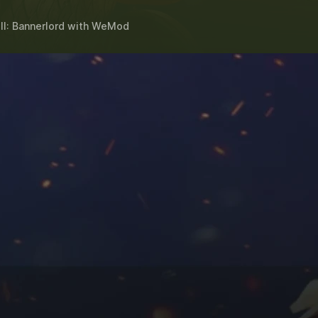
I: Bannerlord
with
WeMod