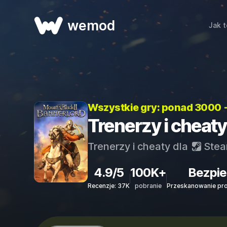
wemod
Jak t
Wszystkie gry: ponad 3000 
Trenerzy i cheaty
Trenerzy i cheaty dla
Ste
4.9/5
100K+
Bezpie
Recenzje: 37K
pobranie
Przeskanowanie pr