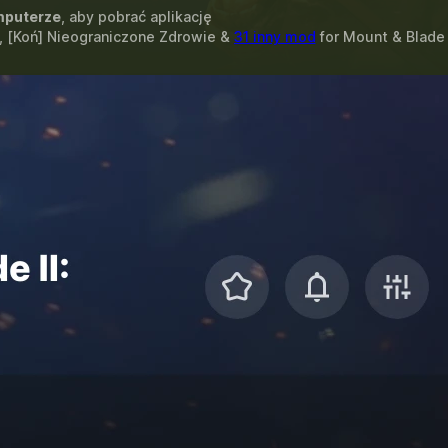
puterze
, aby pobrać aplikację
, [Koń] Nieograniczone Zdrowie &
31 inny mod
for
Mount & Blade I