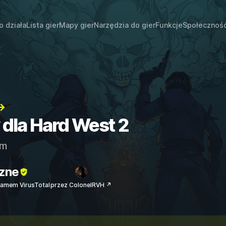
o działa
Lista gier
Mapy gier
Narzędzia do gier
Funkcje
Społecznoś
→
 dla Hard West 2
am
zne
amem VirusTotal
przez ColonelRVH ↗