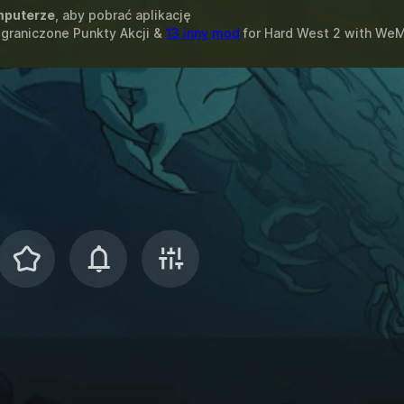
puterze
, aby pobrać aplikację
ograniczone Punkty Akcji &
13 inny mod
for
Hard West 2
with
WeM