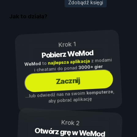
Zdobądź księgi
Jak to działa?
Krok 1
Pobierz WeMod
z modami
najlepsza aplikacja
to
WeMod
3000+ gier
i cheatami do ponad
Zacznij
,
komputerze
...lub odwiedź nas na swoim
aby pobrać aplikację
Krok 2
Otwórz grę w WeMod