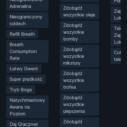
Punkt
Adrenalina
Zdobądź
Zapis
wszystkie oleje
Nieograniczony
Lokali
oddech
Zdobądź
Telepo
wszystkie
Refill Breath
Zapisa
bomby
Lokacj
Breath
Zdobądź
Consumption
Cofnij
wszystkie
Rate
telepo
mikstury
Łatwy Gwent
Zdobądź
Super prędkość
wszystkie
trofea
Tryb Boga
Zdobądź
Natychmiastowy
wszystkie
Awans na
ulepszenia
Poziom
Zdobądź
Daj Graczowi