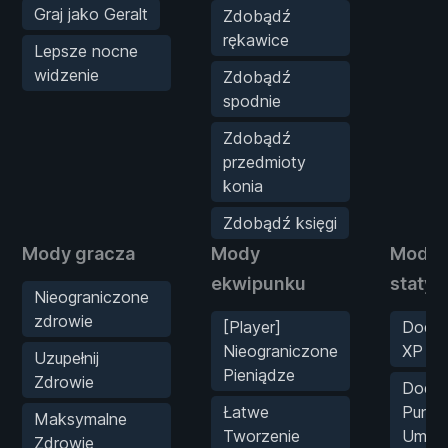
Graj jako Geralt
Zdobądź
rękawice
Lepsze nocne
widzenie
Zdobądź
spodnie
Zdobądź
przedmioty
konia
Zdobądź księgi
Mody gracza
Mody
Mody
ekwipunku
statys
Nieograniczone
zdrowie
[Player]
Dodaj
Nieograniczone
XP
Uzupełnij
Pieniądze
Zdrowie
Dodaj
Łatwe
Punk
Maksymalne
Tworzenie
Umiej
Zdrowie