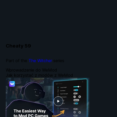
Cheaty
59
Part of the
The Witcher
series
Wprowadzenie do WeMod
Jak korzystać z modów z WeMod