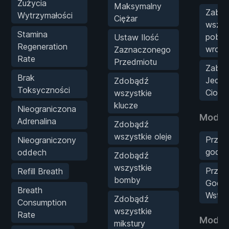
Zużycia
Maksymalny
Zabij
Wytrzymałości
Ciężar
wszys
Stamina
poblis
Ustaw Ilość
Regeneration
wrog
Zaznaczonego
Rate
Przedmiotu
Zabój
Brak
Jedn
Zdobądź
Toksyczności
Ciose
wszystkie
klucze
Nieograniczona
Mody 
Adrenalina
Zdobądź
wszystkie oleje
Przysp
Nieograniczony
godzi
oddech
Zdobądź
wszystkie
Przew
Refill Breath
bomby
Godzi
Breath
Wstec
Zdobądź
Consumption
wszystkie
Rate
Mody t
mikstury