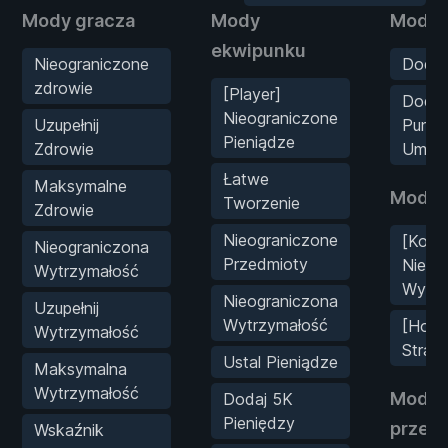
Mody gracza
Mody
Mody s
ekwipunku
Nieograniczone
Dodaj
zdrowie
[Player]
Dodaj
Nieograniczone
Uzupełnij
Punk
Pieniądze
Zdrowie
Umiej
Łatwe
Maksymalne
Mody 
Tworzenie
Zdrowie
Nieograniczone
[Koń]
Nieograniczona
Przedmioty
Nieog
Wytrzymałość
Wytrz
Nieograniczona
Uzupełnij
Wytrzymałość
[Hors
Wytrzymałość
Strac
Ustal Pieniądze
Maksymalna
Wytrzymałość
Mody
Dodaj 5K
Pieniędzy
przec
Wskaźnik