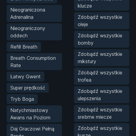
klucze
Nieograniczona
Adrenalina
Zdobądź wszystkie
oleje
Nieograniczony
oddech
Zdobądź wszystkie
bomby
Refill Breath
Zdobądź wszystkie
Breath Consumption
mikstury
Rate
Zdobądź wszystkie
Łatwy Gwent
trofea
Super prędkość
Zdobądź wszystkie
ulepszenia
Tryb Boga
Zdobądź wszystkie
Natychmiastowy
srebrne miecze
Awans na Poziom
Zdobądź wszystkie
Daj Graczowi Pełną
kusze
Brodę