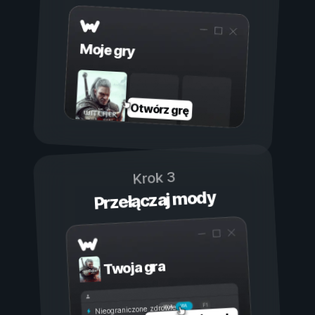
Moje gry
Otwórz grę
Krok 3
Przełączaj mody
Twoja gra
Wł.
Wył.
Nieograniczone zdrowie