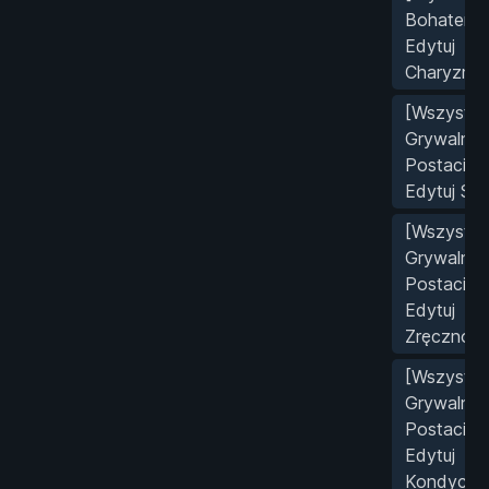
Bohater]
Edytuj
Charyzmę
[Wszystki
Grywalne
Postacie]
Edytuj Siłę
[Wszystki
Grywalne
Postacie]
Edytuj
Zręcznoś
[Wszystki
Grywalne
Postacie]
Edytuj
Kondycję