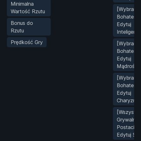
Minimalna
[Wybrany
Wartość Rzutu
Bohater]
Bonus do
Edytuj
Rzutu
Inteligencj
Prędkość Gry
[Wybrany
Bohater]
Edytuj
Mądrość
[Wybrany
Bohater]
Edytuj
Charyzmę
[Wszystki
Grywalne
Postacie]
Edytuj Siłę