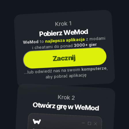
Krok 1
Pobierz WeMod
z modami
najlepsza aplikacja
to
WeMod
3000+ gier
i cheatami do ponad
Zacznij
,
komputerze
...lub odwiedź nas na swoim
aby pobrać aplikację
Krok 2
Otwórz grę w WeMod