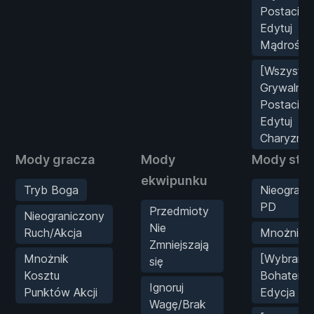
Postacie]
Edytuj
Mądrość
[Wszystki
Grywalne
Postacie]
Edytuj
Charyzmę
Mody gracza
Mody
Mody stat
ekwipunku
Tryb Boga
Nieograni
PD
Przedmioty
Nieograniczony
Nie
Ruch/Akcja
Mnożnik 
Zmniejszają
Mnożnik
[Wybrany
się
Kosztu
Bohater]
Ignoruj
Punktów Akcji
Edycja Sił
Wagę/Brak