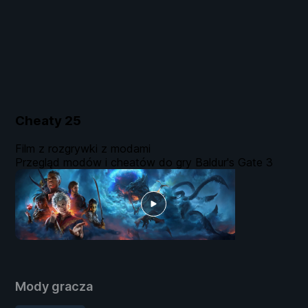
Cheaty
25
Film z rozgrywki z modami
Przegląd modów i cheatów do gry Baldur's Gate 3
Mody gracza