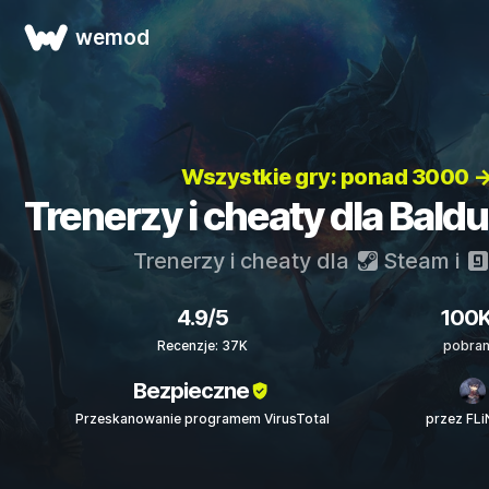
wemod
Wszystkie gry: ponad 3000 
Trenerzy i cheaty dla Baldu
Trenerzy i cheaty dla
Steam
i
4.9/5
100
Recenzje: 37K
pobran
Bezpieczne
Przeskanowanie programem VirusTotal
przez FL