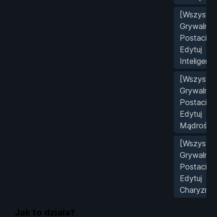
[Wszystki
Grywalne
Postacie]
Edytuj
Inteligencj
[Wszystki
Grywalne
Postacie]
Edytuj
Mądrość
[Wszystki
Grywalne
Postacie]
Edytuj
Charyzmę
Jak to działa?