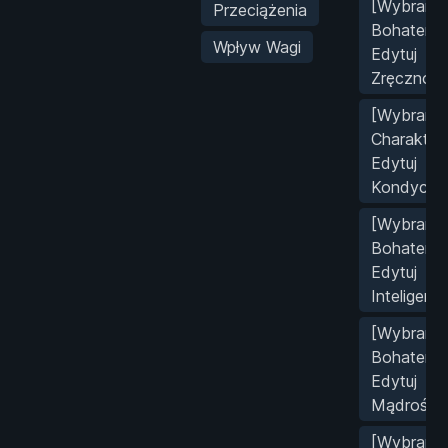
[Wybrany
Przeciążenia
Bohater]
Wpływ Wagi
Edytuj
Zręcznoś
[Wybrany
Charakter
Edytuj
Kondycję
[Wybrany
Bohater]
Edytuj
Inteligencj
[Wybrany
Bohater]
Edytuj
Mądrość
[Wybrany