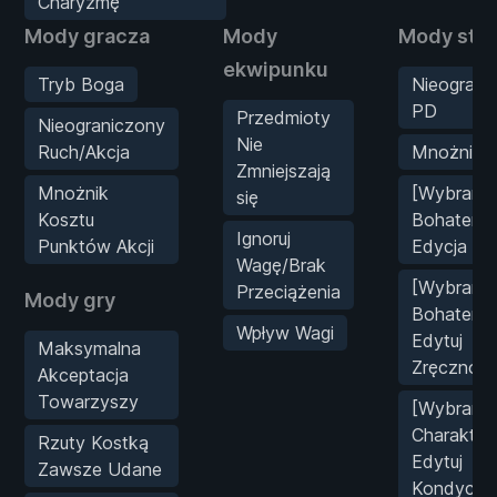
Charyzmę
Mody gracza
Mody
Mody stat
ekwipunku
Tryb Boga
Nieograni
PD
Przedmioty
Nieograniczony
Nie
Ruch/Akcja
Mnożnik 
Zmniejszają
Mnożnik
[Wybrany
się
Kosztu
Bohater]
Ignoruj
Punktów Akcji
Edycja Sił
Wagę/Brak
[Wybrany
Przeciążenia
Mody gry
Bohater]
Wpływ Wagi
Edytuj
Maksymalna
Zręcznoś
Akceptacja
Towarzyszy
[Wybrany
Charakter
Rzuty Kostką
Edytuj
Zawsze Udane
Kondycję