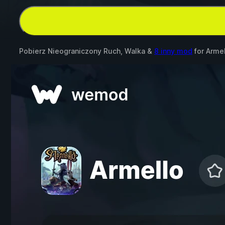
Pobierz Nieograniczony Ruch, Walka &
8 inny mod
for
Armel