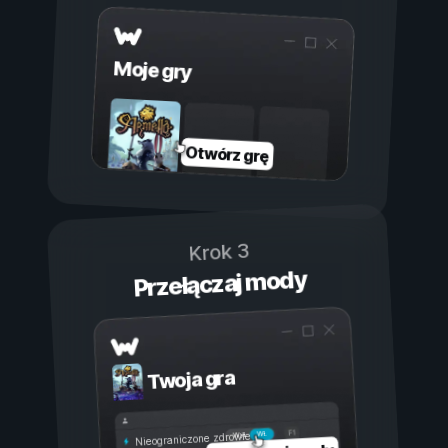
Moje gry
Otwórz grę
Krok 3
Przełączaj mody
Twoja gra
Wł.
Wył.
Nieograniczone zdrowie