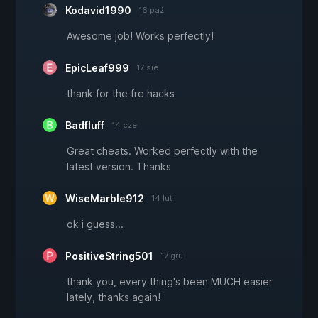
Kodavid1990
16 paź
Awesome job! Works perfectly!
EpicLeaf999
17 sie
thank for the fre hacks
Badfluff
14 cze
Great cheats. Worked perfectly with the
latest version. Thanks
WiseMarble912
14 lut
ok i guess...
PositiveString501
17 gru
thank you, every thing's been MUCH easier
lately, thanks again!