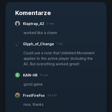
Komentarze
Klaptrap_42
2 maj
worked like a charm
Glyph_of_Change
7 sty
Could use a note that Unlimited Movement
applies to the active player (including the
AI). But everything worked great!
KAIN-HR
9 cze
good game
FrostFireFox
24 paź
nice, thanks