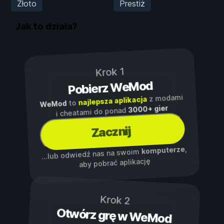
Złoto
Prestiż
Jak to działa?
Krok 1
Pobierz WeMod
z modami
najlepsza aplikacja
to
WeMod
3000+ gier
i cheatami do ponad
Zacznij
,
komputerze
...lub odwiedź nas na swoim
aby pobrać aplikację
Krok 2
Otwórz grę w WeMod