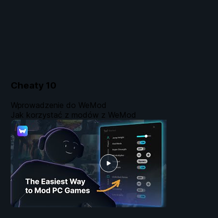
Cheaty
10
Wprowadzenie do WeMod
Jak korzystać z modów z WeMod