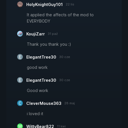
HolyKnightGuy101
22 lis
It applied the affects of the mod to
EVERYBODY
KoujiZarr
31 paź
Thank you thank you :)
ElegantTree30
30 cze
good work
ElegantTree30
30 cze
Good work
CleverMouse363
28 maj
i loved it
WittyBear822
11 kwi