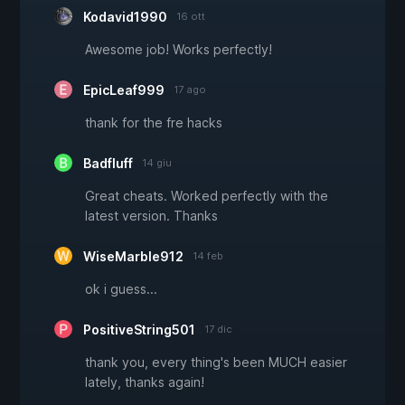
Kodavid1990
16 ott
Awesome job! Works perfectly!
EpicLeaf999
17 ago
thank for the fre hacks
Badfluff
14 giu
Great cheats. Worked perfectly with the
latest version. Thanks
WiseMarble912
14 feb
ok i guess...
PositiveString501
17 dic
thank you, every thing's been MUCH easier
lately, thanks again!