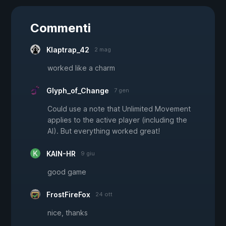
Commenti
Klaptrap_42
2 mag
worked like a charm
Glyph_of_Change
7 gen
Could use a note that Unlimited Movement
applies to the active player (including the
AI). But everything worked great!
KAIN-HR
9 giu
good game
FrostFireFox
24 ott
nice, thanks