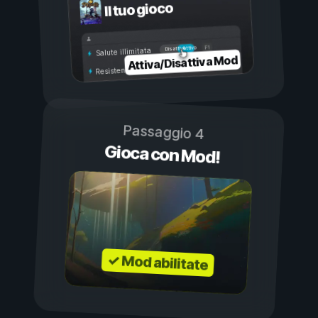
Il tuo gioco
Attivo
Disattivo
Salute illimitata
Attiva/Disattiva Mod
Resistenza illimitata
Passaggio 4
Gioca con Mod!
✓ Mod abilitate