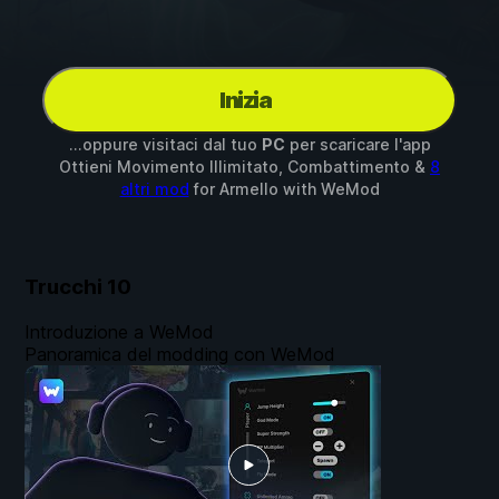
Inizia
...oppure visitaci dal tuo
PC
per scaricare l'app
Ottieni Movimento Illimitato, Combattimento &
8
altri mod
for
Armello
with
WeMod
Trucchi
10
Introduzione a WeMod
Panoramica del modding con WeMod