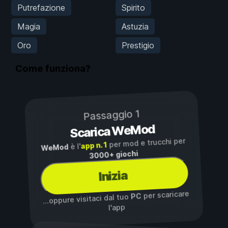
Putrefazione
Spirito
Magia
Astuzia
Oro
Prestigio
Come funziona?
Passaggio 1
Scarica WeMod
per mod e trucchi per
app n. 1
è l'
WeMod
3000+ giochi
Inizia
per scaricare
PC
...oppure visitaci dal tuo
l'app