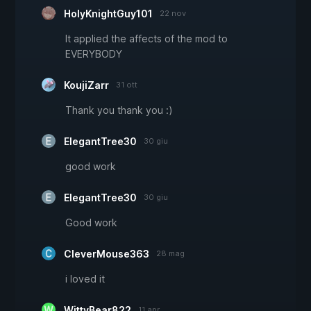
HolyKnightGuy101
22 nov
It applied the affects of the mod to
EVERYBODY
KoujiZarr
31 ott
Thank you thank you :)
ElegantTree30
30 giu
good work
ElegantTree30
30 giu
Good work
CleverMouse363
28 mag
i loved it
WittyBear822
11 apr