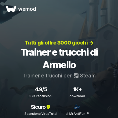
wemod
Tutti gli oltre 3000 giochi →
Trainer e trucchi di
Armello
Trainer e trucchi per
Steam
4.9/5
1K+
37K recensioni
download
Sicuro
Scansione VirusTotal
di MrAntiFun ↗