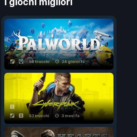
I giochi migliori
56 trucchi
24 giorni fa
53 trucchi
3 mesi fa