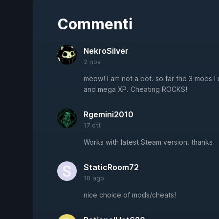
Commenti
NekroSilver
2 nov
meow! I am not a bot. so far the 3 mods 
and mega XP. Cheating ROCKS!
Rgemini2010
17 ott
Works with latest Steam version. thanks
StaticRoom72
18 ago
nice choice of mods/cheats!