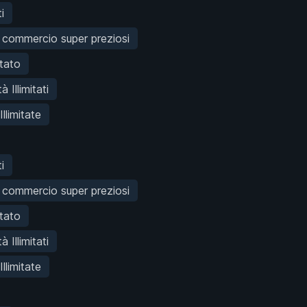
i
i commercio super preziosi
itato
à Illimitati
llimitate
i
i commercio super preziosi
itato
à Illimitati
llimitate