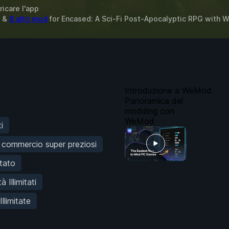
ricare l'app
i &
8 altri mod
for
Encased: A Sci-Fi Post-Apocalyptic RPG
with
W
Introduzione a WeMod
Panoramica del
modding con
WeMod
i
i commercio super preziosi
itato
à Illimitati
llimitate