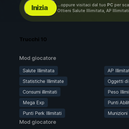
...oppure visitaci dal tuo
PC
per sca
Inizia
Ottieni Salute Illimitata, AP Illimitat
Trucchi
10
Mod giocatore
Salute Illimitata
AP Illimitat
Statistiche Illimitate
Oggetti d
Consumi illimitati
Peso Illim
Mega Exp
Punti Abilit
Punti Perk Illimitati
Munizioni I
Mod giocatore