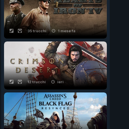
35 trucchi
1 mese fa
12 trucchi
ieri