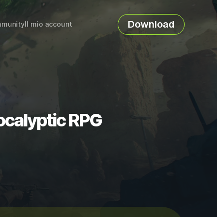
Download
munity
Il mio account
pocalyptic RPG