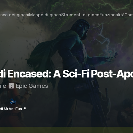
enco dei giochi
Mappe di gioco
Strumenti di gioco
Funzionalità
Com
 di Encased: A Sci-Fi Post-A
m
e
Epic Games
di MrAntiFun ↗