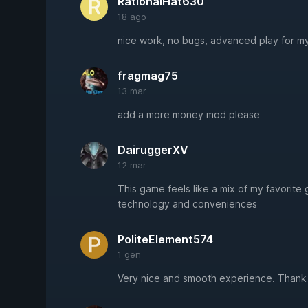
RationalHat630
18 ago
nice work, no bugs, advanced play for my 
fragmag75
13 mar
add a more money mod please
DairuggerXV
12 mar
This game feels like a mix of my favorit
technology and conveniences
PoliteElement574
1 gen
Very nice and smooth experience. Thank