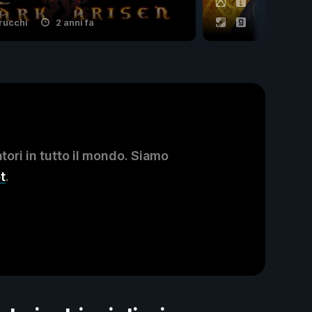
rucchi
2 anni fa
29 trucchi
ori in tutto il mondo. Siamo
t
.