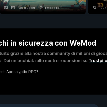
36 trucchi
1 mese fa
20 t
ochi in sicurezza con WeMod
to grazie alla nostra community di milioni di giocat
. Dai un'occhiata alle nostre recensioni su
Trustpilo
Post-Apocalyptic RPG?
?