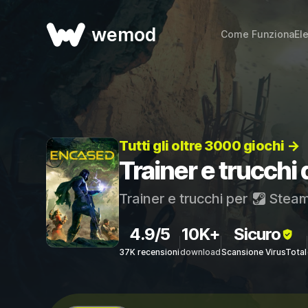
wemod
Come Funziona
El
Tutti gli oltre 3000 giochi →
Trainer e trucchi
Trainer e trucchi per
Stea
4.9/5
10K+
Sicuro
37K recensioni
download
Scansione VirusTotal