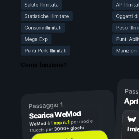
Salute Illimitata
AP Illimitat
Statistiche Illimitate
Oggetti d
Consumi illimitati
Peso Illim
Mega Exp
Punti Abilit
Punti Perk Illimitati
Munizioni I
Come funziona?
Pass
Apri
Passaggio 1
Scarica WeMod
per mod e
app n. 1
è l'
WeMod
3000+ giochi
I mi
trucchi per