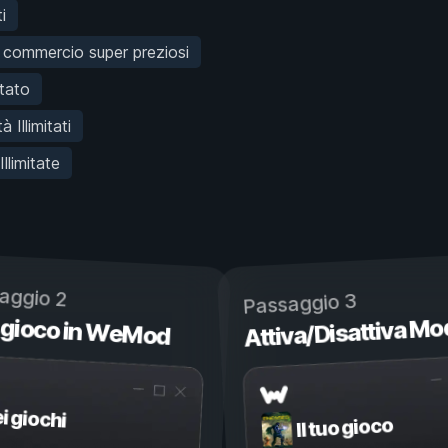
i
i commercio super preziosi
itato
à Illimitati
llimitate
aggio 2
Passaggio 3
 gioco in WeMod
Attiva/Disattiva Mo
ei giochi
Il tuo gioco