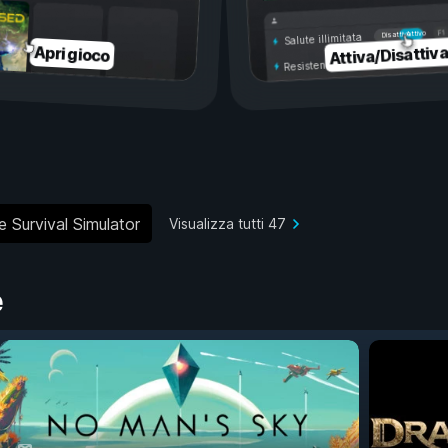
Attivo
Disattivo
Salute illimitata
Attiva/Disattiv
Apri gioco
Resistenza illimitata
e Survival Simulator
Visualizza tutti 47
e