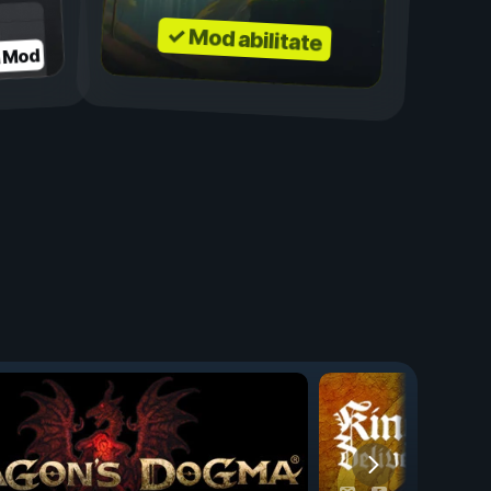
✓ Mod abilitate
a Mod