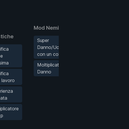
Mod Nemici
stiche
Super
Danno/Uccisioni
fica
con un colpo
te
sima
Moltiplicatore di
Danno
fica
i lavoro
rienza
itata
iplicatore
xp