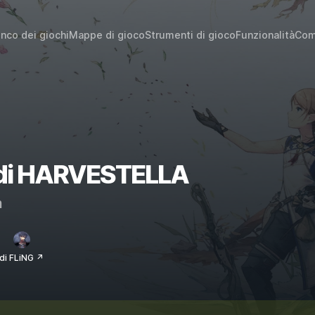
enco dei giochi
Mappe di gioco
Strumenti di gioco
Funzionalità
Com
i di HARVESTELLA
m
di FLiNG ↗